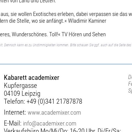
iten von Land und Leuten.
aus, sie wollen Exotisches erleben, dabei verpassen sie das 
ern die Stelle, wo sie anfängt.« Wladimir Kaminer
iteres, Wunderschönes. Toll!« TV Hören und Sehen
lt. Dennoch kann es zu Unstimmigkeiten kommen. Bitte schauen Sie ggf. auch auf die Seite des 
Kabarett academixer
D
F
Kupfergasse
S
04109 Leipzig
Telefon:
+49 (0)341 21787878
Internet:
www.academixer.com
E-Mail:
info@academixer.com
Verkaufsbüro Mo/Mi/Do: 16-20 Uhr, Di/Fr/Sa: