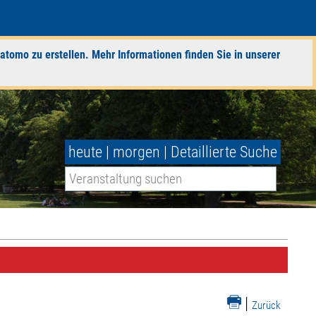
atomo zu erstellen. Mehr Informationen finden Sie in unserer
heute
|
morgen
|
Detaillierte Suche
|
Zurück