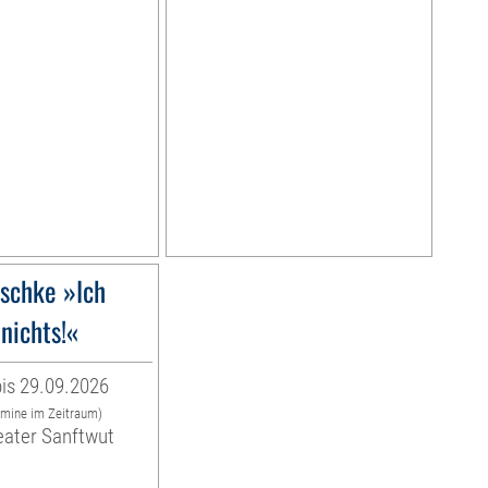
schke »Ich
nichts!«
is 29.09.2026
rmine im Zeitraum)
eater Sanftwut