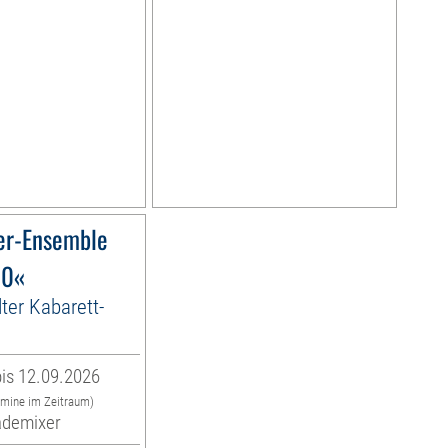
er-Ensemble
10«
lter Kabarett-
is 12.09.2026
rmine im Zeitraum)
ademixer