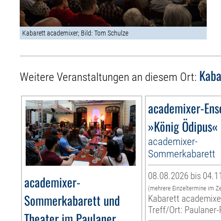
Kabarett academixer; Bild: Tom Schulze
Kaba
Weitere Veranstaltungen an diesem Ort:
academixer-Ens
»König Ödipus«
academixer-
Sommerkabarett
08.08.2026 bis 04.1
academixer-
(mehrere Einzeltermine im Z
Sommerkabarett und
Kabarett academixe
Treff/Ort: Paulaner-
Theater im Paulaner