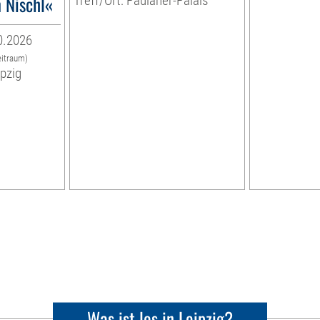
 Nischl«
Treff/Ort: Paulaner-Palais
0.2026
eitraum)
ipzig
Was ist los in Leipzig?