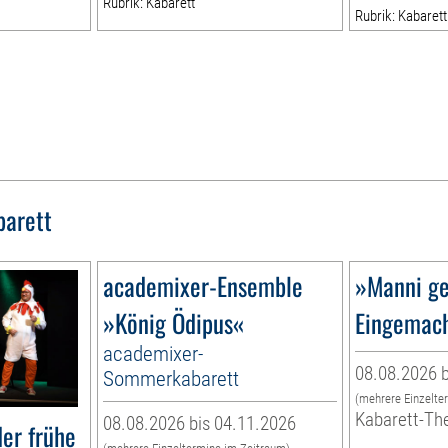
Rubrik: Kabarett
Rubrik: Kabarett
barett
academixer-Ensemble
»Manni ge
»König Ödipus«
Eingemac
academixer-
08.08.2026 b
Sommerkabarett
(mehrere Einzelte
Kabarett-Th
08.08.2026 bis 04.11.2026
er frühe