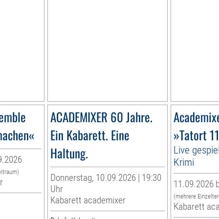
semble
ACADEMIXER 60 Jahre.
Academix
imachen«
Ein Kabarett. Eine
»Tatort 1
Haltung.
Live gespie
9.2026
Krimi
eitraum)
Donnerstag, 10.09.2026 | 19:30
r
11.09.2026 b
Uhr
(mehrere Einzelte
Kabarett academixer
Kabarett ac