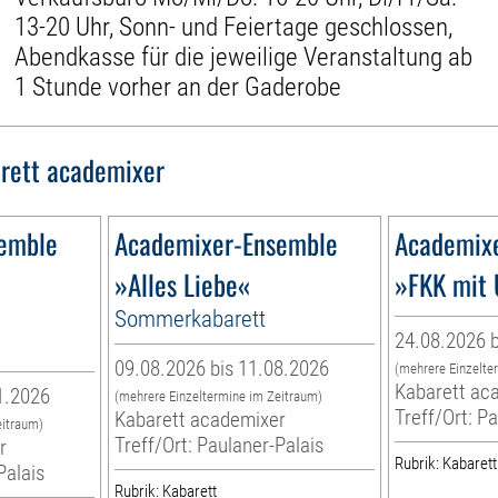
13-20 Uhr, Sonn- und Feiertage geschlossen,
Abendkasse für die jeweilige Veranstaltung ab
1 Stunde vorher an der Gaderobe
rett academixer
emble
Academixer-Ensemble
Academix
»Alles Liebe«
»FKK mit 
Sommerkabarett
24.08.2026 b
09.08.2026 bis 11.08.2026
(mehrere Einzelte
Kabarett ac
1.2026
(mehrere Einzeltermine im Zeitraum)
Treff/Ort: P
Kabarett academixer
eitraum)
Treff/Ort: Paulaner-Palais
r
Rubrik: Kabarett
Palais
Rubrik: Kabarett