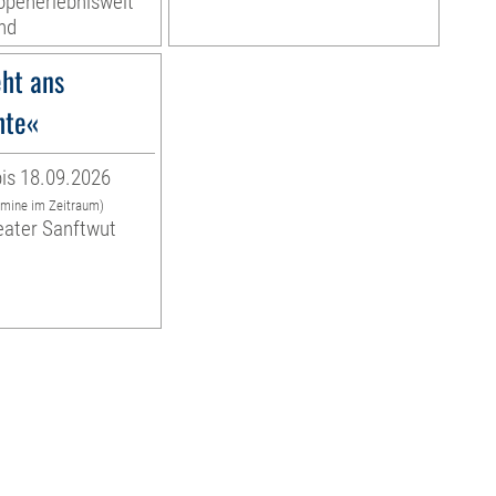
ropenerlebniswelt
nd
ht ans
hte«
is 18.09.2026
rmine im Zeitraum)
eater Sanftwut