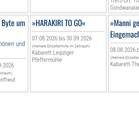
Treff/Ort: T
Gondwanala
 Byte um
»HARAKIRI TO GO«
»Manni ge
Eingemac
07.08.2026 bis 30.09.2026
hönen und
(mehrere Einzeltermine im Zeitraum)
08.08.2026 b
Kabarett Leipziger
(mehrere Einzelte
Pfeffermühle
Kabarett-Th
9.2026
eitraum)
anftwut