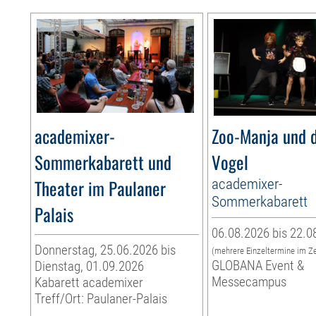
academixer-
Zoo-Manja und d
Sommerkabarett und
Vogel
Theater im Paulaner
academixer-
Sommerkabarett
Palais
06.08.2026 bis 22.0
Donnerstag, 25.06.2026 bis
(mehrere Einzeltermine im Z
GLOBANA Event &
Dienstag, 01.09.2026
Messecampus
Kabarett academixer
Treff/Ort: Paulaner-Palais