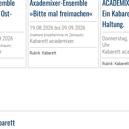
emble
Axademixer-Ensemble
ACADEMIX
 Ost-
»Bitte mal freimachen«
Ein Kabare
Haltung.
19.08.2026 bis 09.09.2026
(mehrere Einzeltermine im Zeitraum)
9.2026
Donnerstag, 
Kabarett academixer
Uhr
eitraum)
r
Kabarett ac
Rubrik: Kabarett
Rubrik: Kabarett
barett