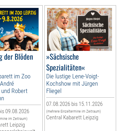
g der Blöden
»Sächsische
Spezialitäten«
arett im Zoo
Die lustige Lene-Voigt-
 André
Kochshow mit Jürgen
 und Robert
Fliegel
nn
07.08.2026 bis 15.11.2026
is 09.08.2026
(mehrere Einzeltermine im Zeitraum)
Central Kabarett Leipzig
rmine im Zeitraum)
rett Leipzig