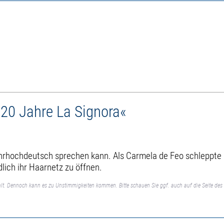
20 Jahre La Signora«
Ruhrhochdeutsch sprechen kann. Als Carmela de Feo schleppte 
lich ihr Haarnetz zu öffnen.
lt. Dennoch kann es zu Unstimmigkeiten kommen. Bitte schauen Sie ggf. auch auf die Seite des 