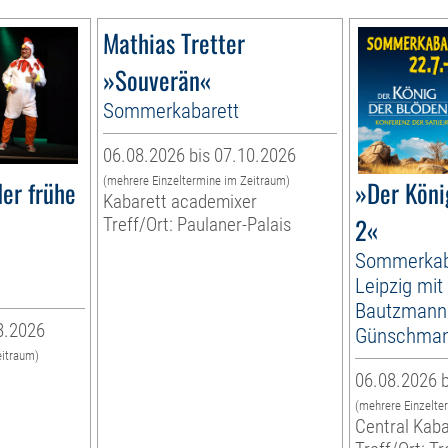
Mathias Tretter
»Souverän«
Sommerkabarett
06.08.2026 bis 07.10.2026
(mehrere Einzeltermine im Zeitraum)
er frühe
»Der Köni
Kabarett academixer
2«
Treff/Ort: Paulaner-Palais
Sommerkab
Leipzig mit
Bautzmann
8.2026
Günschma
eitraum)
06.08.2026 b
(mehrere Einzelte
Central Kaba