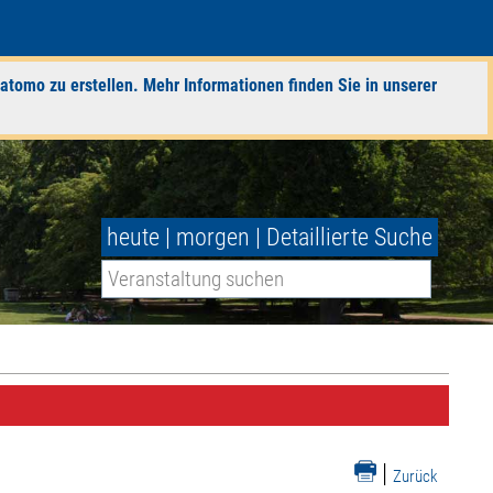
atomo zu erstellen. Mehr Informationen finden Sie in unserer
heute
|
morgen
|
Detaillierte Suche
|
Zurück