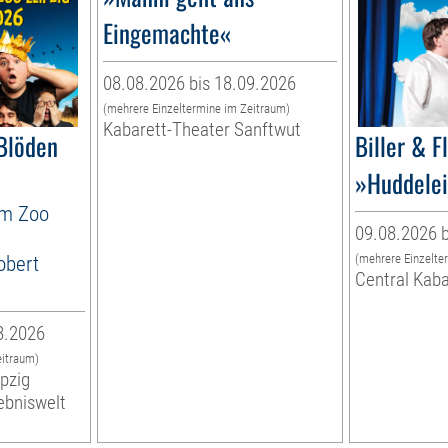
Eingemachte«
08.08.2026 bis 18.09.2026
(mehrere Einzeltermine im Zeitraum)
Kabarett-Theater Sanftwut
Blöden
Biller & F
»Huddelei
im Zoo
09.08.2026 b
obert
(mehrere Einzelte
Central Kaba
8.2026
eitraum)
ipzig
ebniswelt