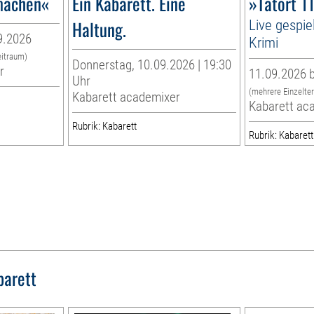
imachen«
Ein Kabarett. Eine
»Tatort 1
Haltung.
Live gespie
9.2026
Krimi
eitraum)
Donnerstag, 10.09.2026 | 19:30
r
11.09.2026 b
Uhr
(mehrere Einzelte
Kabarett academixer
Kabarett ac
Rubrik: Kabarett
Rubrik: Kabarett
barett