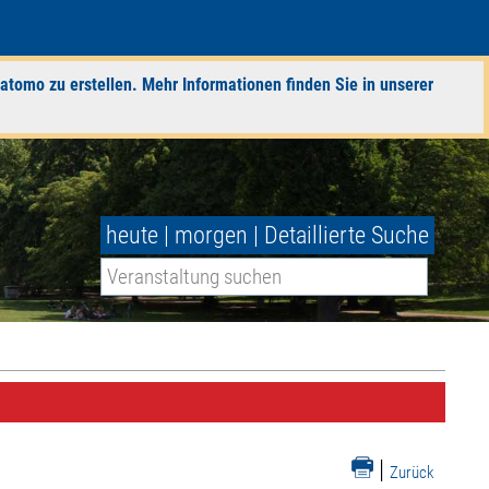
atomo zu erstellen. Mehr Informationen finden Sie in unserer
heute
|
morgen
|
Detaillierte Suche
|
Zurück