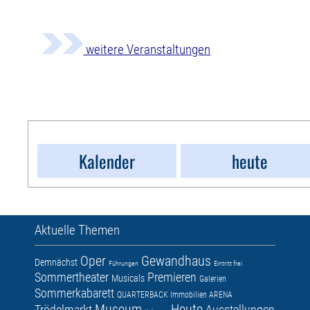
weitere Veranstaltungen
Kalender
heute
Aktuelle Themen
Oper
Gewandhaus
Demnächst
Führungen
Eintritt frei
Sommertheater
Premieren
Musicals
Galerien
Sommerkabarett
QUARTERBACK Immobilien ARENA
Museum
Heute
Trödelmarkt
Ausstellungen