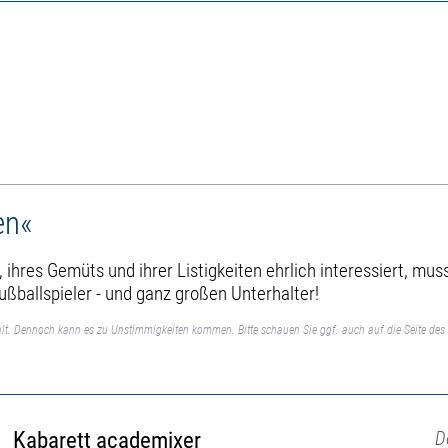
en«
, ihres Gemüts und ihrer Listigkeiten ehrlich interessiert, mu
ußballspieler - und ganz großen Unterhalter!
lt. Dennoch kann es zu Unstimmigkeiten kommen. Bitte schauen Sie ggf. auch auf die Seite des 
Kabarett academixer
D