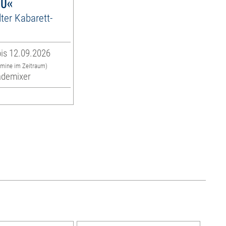
10«
lter Kabarett-
is 12.09.2026
rmine im Zeitraum)
ademixer