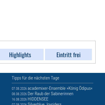
Highlights
Eintritt frei
Tipps für die nächsten Tage
academixer-Ensemble »König Ödipus«
07.08.2026
Der Raub der Sabinerinnen
08.08.2026
HIDDENSEE
16.08.2026
Silverblue Joyriders
07.08.2026