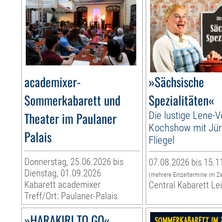
academixer-
»Sächsische
Sommerkabarett und
Spezialitäten«
Theater im Paulaner
Die lustige Lene-V
Kochshow mit Jü
Palais
Fliegel
Donnerstag, 25.06.2026 bis
07.08.2026 bis 15.1
Dienstag, 01.09.2026
(mehrere Einzeltermine im Z
Kabarett academixer
Central Kabarett Le
Treff/Ort: Paulaner-Palais
»HARAKIRI TO GO«