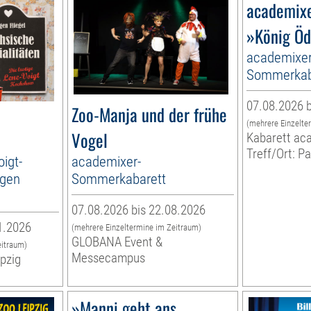
academix
»König Öd
academixer
Sommerkab
07.08.2026 b
Zoo-Manja und der frühe
(mehrere Einzelte
Vogel
Kabarett ac
Treff/Ort: P
oigt-
academixer-
rgen
Sommerkabarett
07.08.2026 bis 22.08.2026
1.2026
(mehrere Einzeltermine im Zeitraum)
GLOBANA Event &
eitraum)
Messecampus
ipzig
»Manni geht ans