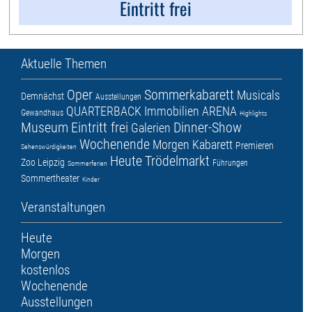
Eintritt frei
Aktuelle Themen
Oper
Sommerkabarett
Musicals
Demnächst
Ausstellungen
QUARTERBACK Immobilien ARENA
Gewandhaus
Highlights
Museum
Eintritt frei
Dinner-Show
Galerien
Wochenende
Morgen
Kabarett
Premieren
Sehenswürdigkeiten
Heute
Trödelmarkt
Zoo Leipzig
Führungen
Sommerferien
Sommertheater
Kinder
Veranstaltungen
Heute
Morgen
kostenlos
Wochenende
Ausstellungen