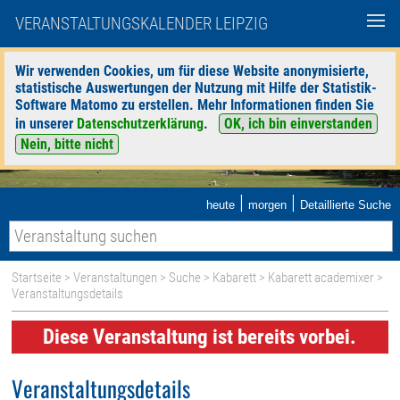
VERANSTALTUNGSKALENDER LEIPZIG
Wir verwenden Cookies, um für diese Website anonymisierte,
statistische Auswertungen der Nutzung mit Hilfe der Statistik-
Software Matomo zu erstellen. Mehr Informationen finden Sie
in unserer
Datenschutzerklärung
.
OK, ich bin einverstanden
Nein, bitte nicht
|
|
heute
morgen
Detaillierte Suche
Startseite
>
Veranstaltungen
>
Suche
>
Kabarett
>
Kabarett academixer
>
Veranstaltungsdetails
Diese Veranstaltung ist bereits vorbei.
Veranstaltungsdetails