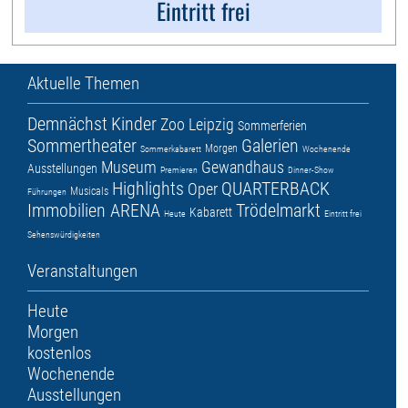
Eintritt frei
Aktuelle Themen
Demnächst
Kinder
Zoo Leipzig
Sommerferien
Sommertheater
Galerien
Morgen
Sommerkabarett
Wochenende
Museum
Gewandhaus
Ausstellungen
Premieren
Dinner-Show
Highlights
QUARTERBACK
Oper
Musicals
Führungen
Immobilien ARENA
Trödelmarkt
Kabarett
Heute
Eintritt frei
Sehenswürdigkeiten
Veranstaltungen
Heute
Morgen
kostenlos
Wochenende
Ausstellungen