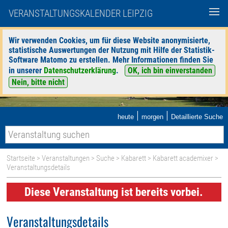
VERANSTALTUNGSKALENDER LEIPZIG
Wir verwenden Cookies, um für diese Website anonymisierte,
statistische Auswertungen der Nutzung mit Hilfe der Statistik-
Software Matomo zu erstellen. Mehr Informationen finden Sie
in unserer
Datenschutzerklärung
.
OK, ich bin einverstanden
Nein, bitte nicht
|
|
heute
morgen
Detaillierte Suche
Startseite
>
Veranstaltungen
>
Suche
>
Kabarett
>
Kabarett academixer
>
Veranstaltungsdetails
Diese Veranstaltung ist bereits vorbei.
Veranstaltungsdetails