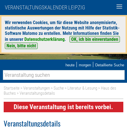
VERANSTALTUNGSKALENDER LEIPZIG
Wir verwenden Cookies, um für diese Website anonymisierte,
statistische Auswertungen der Nutzung mit Hilfe der Statistik-
Software Matomo zu erstellen. Mehr Informationen finden Sie
in unserer
Datenschutzerklärung
.
OK, ich bin einverstanden
Nein, bitte nicht
|
|
heute
morgen
Detaillierte Suche
Startseite
>
Veranstaltungen
>
Suche
>
Literatur & Lesung
>
Haus des
Buches
> Veranstaltungsdetails
Diese Veranstaltung ist bereits vorbei.
Veranstaltungsdetails