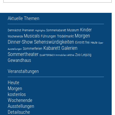
Aktuelle Themen
Kinder
Museum
Demnächst
Premieren
Sommerkabarett
Highlights
Morgen
Musicals
Führungen
Trödelmarkt
Wochenende
Dinner-Show
Sehenswürdigkeiten
Eintritt frei
Heute
Oper
Kabarett
Galerien
Sommerferien
Ausstellungen
Sommertheater
Zoo Leipzig
QUARTERBACK Immobilien ARENA
Gewandhaus
Veranstaltungen
Heute
Morgen
kostenlos
Wochenende
Ausstellungen
Detailsuche