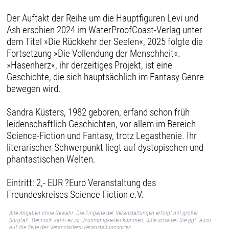
Der Auftakt der Reihe um die Hauptfiguren Levi und
Ash erschien 2024 im WaterProofCoast-Verlag unter
dem Titel »Die Rückkehr der Seelen«, 2025 folgte die
Fortsetzung »Die Vollendung der Menschheit«.
»Hasenherz«, ihr derzeitiges Projekt, ist eine
Geschichte, die sich hauptsächlich im Fantasy Genre
bewegen wird.
Sandra Küsters, 1982 geboren, erfand schon früh
leidenschaftlich Geschichten, vor allem im Bereich
Science-Fiction und Fantasy, trotz Legasthenie. Ihr
literarischer Schwerpunkt liegt auf dystopischen und
phantastischen Welten.
Eintritt: 2,- EUR ?Euro Veranstaltung des
Freundeskreises Science Fiction e.V.
Alle Angaben ohne Gewähr. Die Eingabe der Veranstaltungen erfolgt mit großer
Sorgfalt. Dennoch kann es zu Unstimmigkeiten kommen. Bitte schauen Sie ggf. auch
auf die Seite des Veranstalters/Veranstaltungsortes.