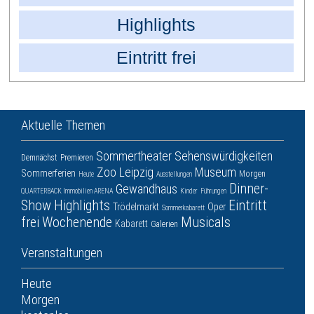
Highlights
Eintritt frei
Aktuelle Themen
Sommertheater
Sehenswürdigkeiten
Demnächst
Premieren
Zoo Leipzig
Museum
Sommerferien
Morgen
Heute
Ausstellungen
Dinner-
Gewandhaus
QUARTERBACK Immobilien ARENA
Kinder
Führungen
Show
Highlights
Eintritt
Trödelmarkt
Oper
Sommerkabarett
frei
Wochenende
Musicals
Kabarett
Galerien
Veranstaltungen
Heute
Morgen