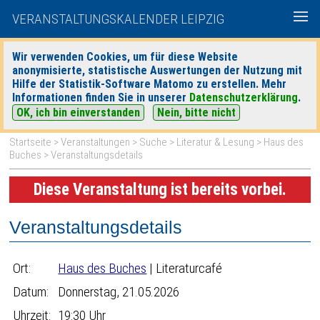
VERANSTALTUNGSKALENDER LEIPZIG
Wir verwenden Cookies, um für diese Website
anonymisierte, statistische Auswertungen der Nutzung mit
|
|
Hilfe der Statistik-Software Matomo zu erstellen. Mehr
heute
morgen
Detaillierte Suche
Informationen finden Sie in unserer
Datenschutzerklärung
.
OK, ich bin einverstanden
Nein, bitte nicht
Startseite
>
Veranstaltungen
>
Suche
>
Literatur & Lesung
>
Haus des
Buches
> Veranstaltungsdetails
Diese Veranstaltung ist bereits vorbei.
Veranstaltungsdetails
Ort:
Haus des Buches
| Literaturcafé
Datum:
Donnerstag, 21.05.2026
Uhrzeit:
19:30 Uhr