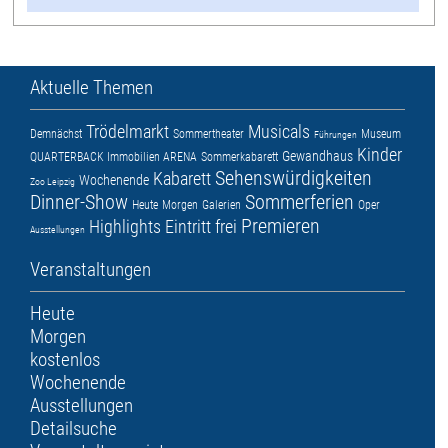
Aktuelle Themen
Trödelmarkt
Musicals
Demnächst
Sommertheater
Museum
Führungen
Kinder
Gewandhaus
QUARTERBACK Immobilien ARENA
Sommerkabarett
Sehenswürdigkeiten
Kabarett
Wochenende
Zoo Leipzig
Dinner-Show
Sommerferien
Heute
Morgen
Galerien
Oper
Premieren
Highlights
Eintritt frei
Ausstellungen
Veranstaltungen
Heute
Morgen
kostenlos
Wochenende
Ausstellungen
Detailsuche