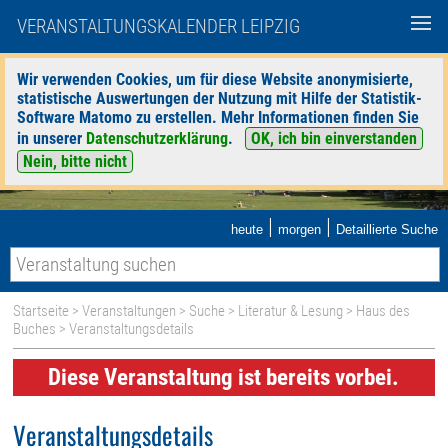
VERANSTALTUNGSKALENDER LEIPZIG
Wir verwenden Cookies, um für diese Website anonymisierte,
statistische Auswertungen der Nutzung mit Hilfe der Statistik-
Software Matomo zu erstellen. Mehr Informationen finden Sie
in unserer
Datenschutzerklärung
.
OK, ich bin einverstanden
Nein, bitte nicht
|
|
heute
morgen
Detaillierte Suche
Startseite
>
Veranstaltungen
>
Suche
>
Literatur & Lesung
>
Haus des
Buches
> Veranstaltungsdetails
Diese Veranstaltung ist bereits vorbei.
Veranstaltungsdetails