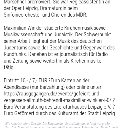
Marschner promoviert. Sie war Regieassistentin an
der Oper Leipzig, Dramaturgin beim
Sinfonieorchester und Chören des MDR.
Maximilian Winkler studierte Kirchenmusik sowie
Musikwissenschaft und Judaistik. Der Schwerpunkt
seiner Arbeit liegt auf der Musik des deutschen
Judentums sowie der Geschichte und Gegenwart des
Rundfunks. Daneben ist er journalistisch für Radio
und Zeitung sowie weiterhin als Kirchenmusiker
tätig.
Eintritt: 10,- / 7,- EUR ?Euro Karten an der
Abendkasse (nur Barzahlung) oder online unter
https://rausgegangen.de/events/gefeiert-und-
vergessen-allmuth-behrendt-maximilian-winkler-i-0/ ?
Euro Veranstaltung des Literaturhauses Leipzig e.V. ?
Euro Gefördert durch das Kulturamt der Stadt Leipzig
Alle Angaben ohne Gewähr. Die Eingabe der Veranstaltungen erfolgt mit großer
Sorgfalt. Dennoch kann es zu Unstimmigkeiten kommen. Bitte schauen Sie ggf. auch