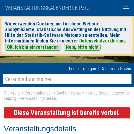
VERANSTALTUNGSKALENDER LEIPZIG
Wir verwenden Cookies, um für diese Website
anonymisierte, statistische Auswertungen der Nutzung mit
Hilfe der Statistik-Software Matomo zu erstellen. Mehr
Informationen finden Sie in unserer
Datenschutzerklärung
.
OK, ich bin einverstanden
Nein, bitte nicht
|
|
heute
morgen
Detaillierte Suche
Startseite
>
Veranstaltungen
>
Suche
>
Konzert
>
Grieg-Begegnungsstätte
Leipzig
> Veranstaltungsdetails
Diese Veranstaltung ist bereits vorbei.
Veranstaltungsdetails