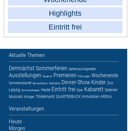
Highlights
Eintritt frei
Aktuelle Themen
Demnächst
Sommerferien
Sehenswürdigkeiten
Ausstellungen
Premieren
Wochenende
Museum
Führungen
Dinner-Show
Kinder
Zoo
Sommerkabarett
Gewandhaus
Highlights
Eintritt frei
Kabarett
Leipzig
Heute
Galerien
Oper
Sommertheater
Musicals
Trödelmarkt
QUARTERBACK Immobilien ARENA
Morgen
Veranstaltungen
Heute
Morgen