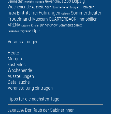
Zoo Leipzig
Demnächst
Gewandhaus
Highlights
Musicals
Wochenende
Ausstellungen
Premieren
Sommerferien
Morgen
Eintritt frei
Führungen
Sommertheater
Heute
Galerien
Trödelmarkt
Museum
QUARTERBACK Immobilien
ARENA
Dinner-Show
Sommerkabarett
Kinder
Kabarett
Oper
Sehenswürdigkeiten
Veranstaltungen
Heute
Morgen
kostenlos
Wochenende
Ausstellungen
Detailsuche
Veranstaltung eintragen
Tipps für die nächsten Tage
Der Raub der Sabinerinnen
08.08.2026