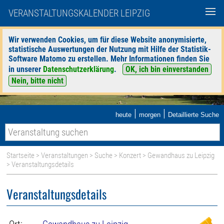
VERANSTALTUNGSKALENDER LEIPZIG
Wir verwenden Cookies, um für diese Website anonymisierte,
statistische Auswertungen der Nutzung mit Hilfe der Statistik-
Software Matomo zu erstellen. Mehr Informationen finden Sie
in unserer
Datenschutzerklärung
.
OK, ich bin einverstanden
Nein, bitte nicht
|
|
heute
morgen
Detaillierte Suche
Startseite
>
Veranstaltungen
>
Suche
>
Konzert
>
Gewandhaus zu Leipzig
> Veranstaltungsdetails
Veranstaltungsdetails