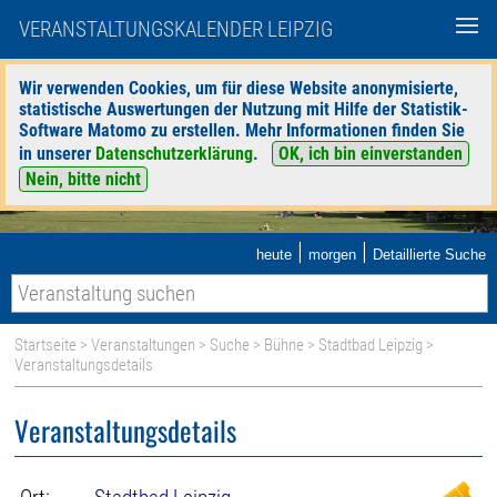
VERANSTALTUNGSKALENDER LEIPZIG
Wir verwenden Cookies, um für diese Website anonymisierte,
statistische Auswertungen der Nutzung mit Hilfe der Statistik-
Software Matomo zu erstellen. Mehr Informationen finden Sie
in unserer
Datenschutzerklärung
.
OK, ich bin einverstanden
Nein, bitte nicht
|
|
heute
morgen
Detaillierte Suche
Startseite
>
Veranstaltungen
>
Suche
>
Bühne
>
Stadtbad Leipzig
>
Veranstaltungsdetails
Veranstaltungsdetails