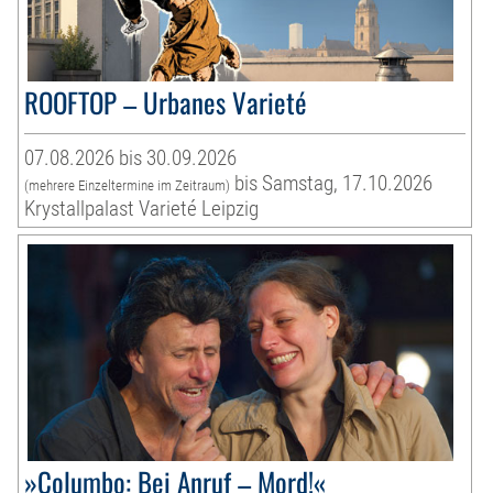
ROOFTOP – Urbanes Varieté
07.08.2026 bis 30.09.2026
bis Samstag, 17.10.2026
(mehrere Einzeltermine im Zeitraum)
Krystallpalast Varieté Leipzig
»Columbo: Bei Anruf – Mord!«