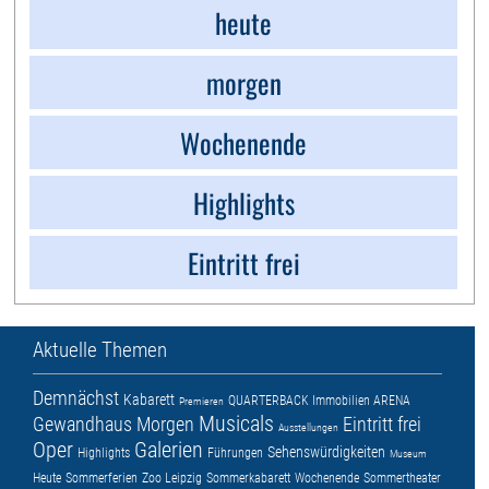
heute
morgen
Wochenende
Highlights
Eintritt frei
Aktuelle Themen
Demnächst
Kabarett
QUARTERBACK Immobilien ARENA
Premieren
Musicals
Gewandhaus
Morgen
Eintritt frei
Ausstellungen
Oper
Galerien
Sehenswürdigkeiten
Highlights
Führungen
Museum
Heute
Sommerferien
Zoo Leipzig
Sommerkabarett
Wochenende
Sommertheater