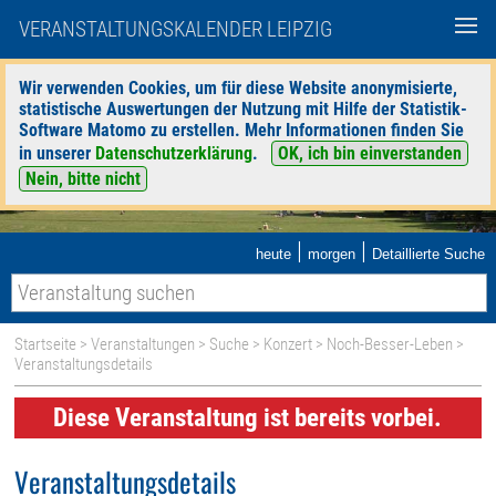
VERANSTALTUNGSKALENDER LEIPZIG
Wir verwenden Cookies, um für diese Website anonymisierte,
statistische Auswertungen der Nutzung mit Hilfe der Statistik-
Software Matomo zu erstellen. Mehr Informationen finden Sie
in unserer
Datenschutzerklärung
.
OK, ich bin einverstanden
Nein, bitte nicht
|
|
heute
morgen
Detaillierte Suche
Startseite
>
Veranstaltungen
>
Suche
>
Konzert
>
Noch-Besser-Leben
>
Veranstaltungsdetails
Diese Veranstaltung ist bereits vorbei.
Veranstaltungsdetails