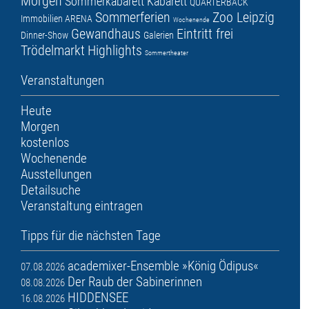
Morgen
Sommerkabarett
Kabarett
QUARTERBACK
Sommerferien
Zoo Leipzig
Immobilien ARENA
Wochenende
Gewandhaus
Eintritt frei
Dinner-Show
Galerien
Trödelmarkt
Highlights
Sommertheater
Veranstaltungen
Heute
Morgen
kostenlos
Wochenende
Ausstellungen
Detailsuche
Veranstaltung eintragen
Tipps für die nächsten Tage
academixer-Ensemble »König Ödipus«
07.08.2026
Der Raub der Sabinerinnen
08.08.2026
HIDDENSEE
16.08.2026