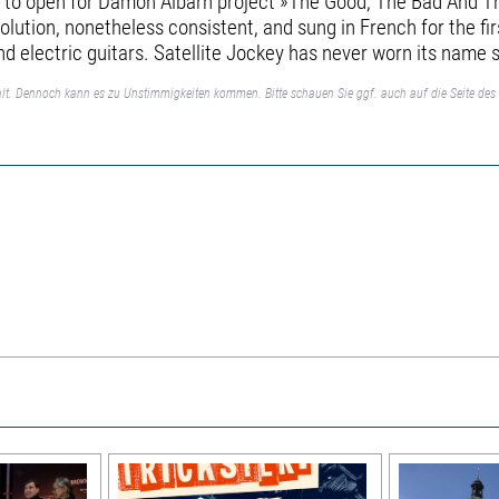
and to open for Damon Albarn project »The Good, The Bad And 
olution, nonetheless consistent, and sung in French for the f
d electric guitars. Satellite Jockey has never worn its name s
lt. Dennoch kann es zu Unstimmigkeiten kommen. Bitte schauen Sie ggf. auch auf die Seite des 