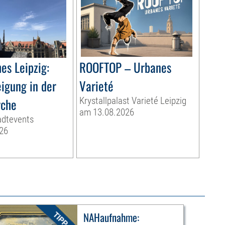
es Leipzig:
ROOFTOP – Urbanes
igung in der
Varieté
rche
Krystallpalast Varieté Leipzig
am 13.08.2026
adtevents
26
NAHaufnahme: