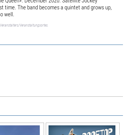
The Queen». December 2020. Satellite Jockey
irst time. The band becomes a quintet and grows up,
o well.
Veranstalters/Veranstaltungsortes.