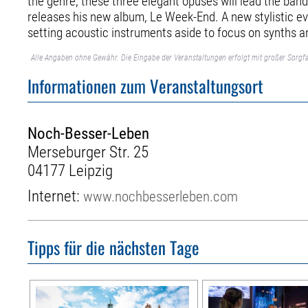
the genre, these three elegant opuses will lead the b
releases his new album, Le Week-End. A new stylistic ev
setting acoustic instruments aside to focus on synths an
Alle Angaben ohne Gewähr. Die Eingabe der Veranstaltungen erfolgt mit großer Sorgfa
Informationen zum Veranstaltungsort
Noch-Besser-Leben
Merseburger Str. 25
04177 Leipzig
Internet:
www.nochbesserleben.com
Tipps für die nächsten Tage