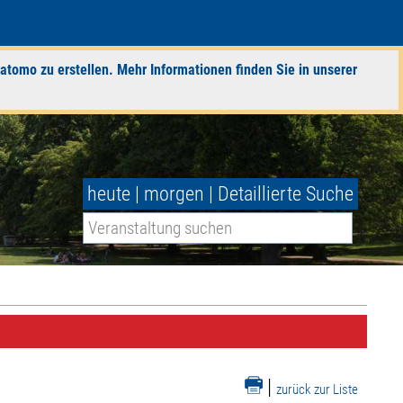
atomo zu erstellen. Mehr Informationen finden Sie in unserer
heute
|
morgen
|
Detaillierte Suche
|
zurück zur Liste