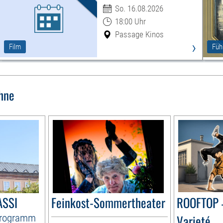
So. 16.08.2026
18:00 Uhr
Passage Kinos
›
Film
Füh
hne
ASSI
Feinkost-Sommertheater
ROOFTOP 
Programm
Varieté