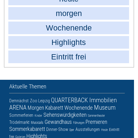
morgen
Wochenende
Highlights
Eintritt frei
Aktuelle Themen
QUARTERBACK Immobilien
Demnächst
Zoo Leipzig
ARENA
Museum
Morgen
Kabarett
Wochenende
Sehenswürdigkeiten
Sommerferien
Kinder
Sommertheater
Gewandhaus
Premieren
Trödelmarkt
Musicals
Führungen
Sommerkabarett
Dinner-Show
Ausstellungen
Eintritt
Oper
Heute
Highlights
frei
Galerien