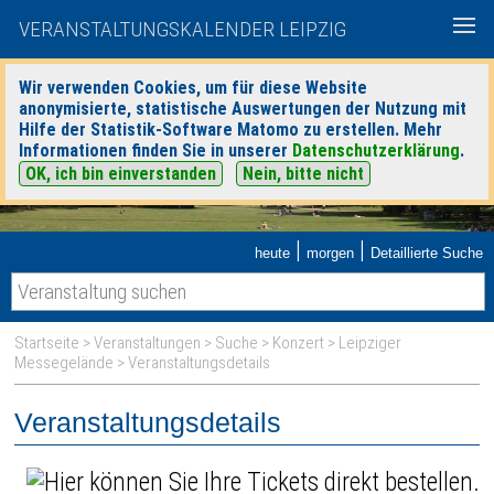
VERANSTALTUNGSKALENDER LEIPZIG
Wir verwenden Cookies, um für diese Website
anonymisierte, statistische Auswertungen der Nutzung mit
Hilfe der Statistik-Software Matomo zu erstellen. Mehr
Informationen finden Sie in unserer
Datenschutzerklärung
.
OK, ich bin einverstanden
Nein, bitte nicht
|
|
heute
morgen
Detaillierte Suche
Startseite
>
Veranstaltungen
>
Suche
>
Konzert
>
Leipziger
Messegelände
> Veranstaltungsdetails
Veranstaltungsdetails