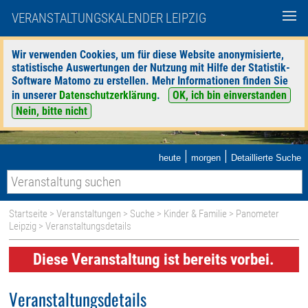
VERANSTALTUNGSKALENDER LEIPZIG
Wir verwenden Cookies, um für diese Website anonymisierte,
statistische Auswertungen der Nutzung mit Hilfe der Statistik-
Software Matomo zu erstellen. Mehr Informationen finden Sie
in unserer
Datenschutzerklärung
.
OK, ich bin einverstanden
Nein, bitte nicht
|
|
heute
morgen
Detaillierte Suche
Startseite
>
Veranstaltungen
>
Suche
>
Kinder & Familie
>
Panometer
Leipzig
> Veranstaltungsdetails
Diese Veranstaltung ist bereits vorbei.
Veranstaltungsdetails