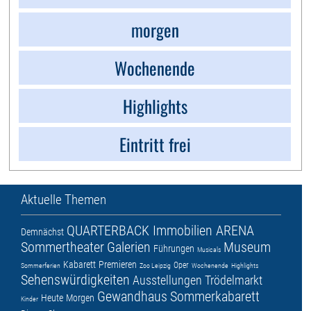
morgen
Wochenende
Highlights
Eintritt frei
Aktuelle Themen
QUARTERBACK Immobilien ARENA
Demnächst
Sommertheater
Galerien
Museum
Führungen
Musicals
Kabarett
Premieren
Oper
Sommerferien
Zoo Leipzig
Wochenende
Highlights
Sehenswürdigkeiten
Ausstellungen
Trödelmarkt
Gewandhaus
Sommerkabarett
Heute
Morgen
Kinder