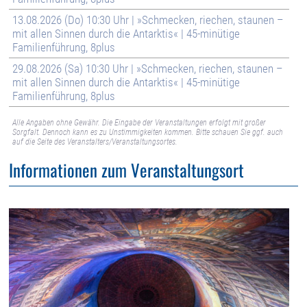
13.08.2026 (Do) 10:30 Uhr | »Schmecken, riechen, staunen –
mit allen Sinnen durch die Antarktis« | 45-minütige
Familienführung, 8plus
29.08.2026 (Sa) 10:30 Uhr | »Schmecken, riechen, staunen –
mit allen Sinnen durch die Antarktis« | 45-minütige
Familienführung, 8plus
Alle Angaben ohne Gewähr. Die Eingabe der Veranstaltungen erfolgt mit großer
Sorgfalt. Dennoch kann es zu Unstimmigkeiten kommen. Bitte schauen Sie ggf. auch
auf die Seite des Veranstalters/Veranstaltungsortes.
Informationen zum Veranstaltungsort