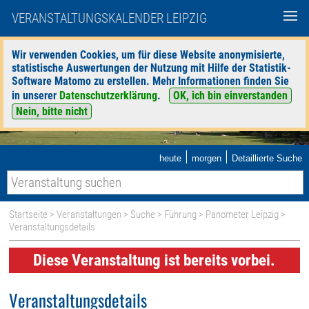
VERANSTALTUNGSKALENDER LEIPZIG
Wir verwenden Cookies, um für diese Website anonymisierte,
statistische Auswertungen der Nutzung mit Hilfe der Statistik-
Software Matomo zu erstellen. Mehr Informationen finden Sie
in unserer
Datenschutzerklärung
.
OK, ich bin einverstanden
Nein, bitte nicht
|
|
heute
morgen
Detaillierte Suche
Startseite
>
Veranstaltungen
>
Suche
>
Führung
>
Panometer Leipzig
>
Veranstaltungsdetails
Diese Veranstaltung ist bereits vorbei.
Veranstaltungsdetails