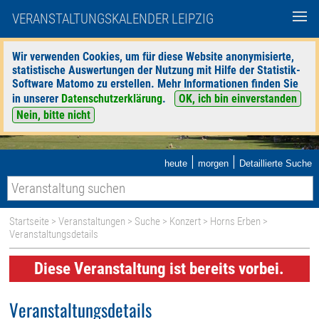
VERANSTALTUNGSKALENDER LEIPZIG
Wir verwenden Cookies, um für diese Website anonymisierte,
statistische Auswertungen der Nutzung mit Hilfe der Statistik-
Software Matomo zu erstellen. Mehr Informationen finden Sie
in unserer
Datenschutzerklärung
.
OK, ich bin einverstanden
Nein, bitte nicht
|
|
heute
morgen
Detaillierte Suche
Startseite
>
Veranstaltungen
>
Suche
>
Konzert
>
Horns Erben
>
Veranstaltungsdetails
Diese Veranstaltung ist bereits vorbei.
Veranstaltungsdetails