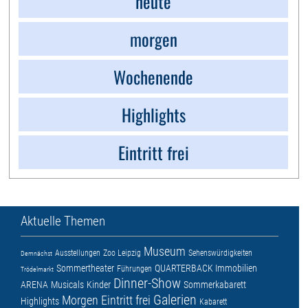
heute
morgen
Wochenende
Highlights
Eintritt frei
Aktuelle Themen
Museum
Ausstellungen
Zoo Leipzig
Sehenswürdigkeiten
Demnächst
Sommertheater
QUARTERBACK Immobilien
Führungen
Trödelmarkt
Dinner-Show
ARENA
Musicals
Kinder
Sommerkabarett
Galerien
Morgen
Eintritt frei
Highlights
Kabarett