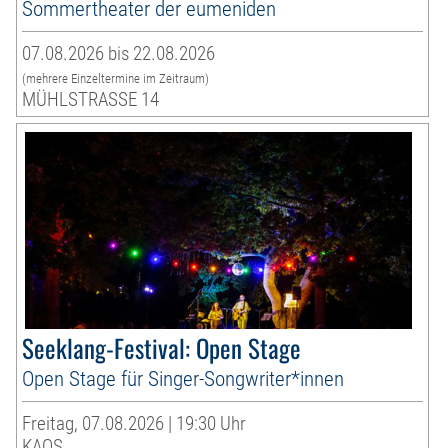
Sommertheater der eumeniden
07.08.2026 bis 22.08.2026
(mehrere Einzeltermine im Zeitraum)
MÜHLSTRASSE 14
Seeklang-Festival: Open Stage
Open Stage für Singer-Songwriter*innen
Freitag, 07.08.2026 | 19:30 Uhr
KAOS