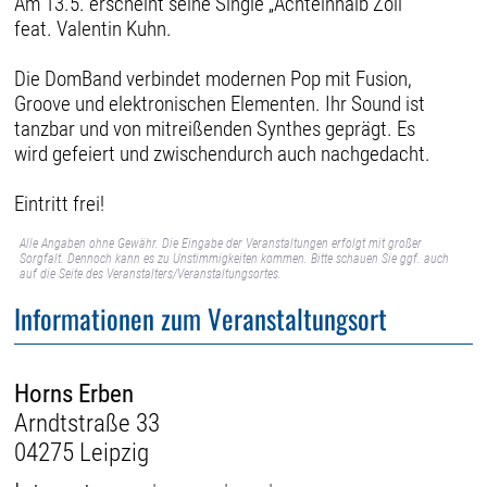
Am 13.5. erscheint seine Single „Achteinhalb Zoll“
feat. Valentin Kuhn.
Die DomBand verbindet modernen Pop mit Fusion,
Groove und elektronischen Elementen. Ihr Sound ist
tanzbar und von mitreißenden Synthes geprägt. Es
wird gefeiert und zwischendurch auch nachgedacht.
Eintritt frei!
Alle Angaben ohne Gewähr. Die Eingabe der Veranstaltungen erfolgt mit großer
Sorgfalt. Dennoch kann es zu Unstimmigkeiten kommen. Bitte schauen Sie ggf. auch
auf die Seite des Veranstalters/Veranstaltungsortes.
Informationen zum Veranstaltungsort
Horns Erben
Arndtstraße 33
04275 Leipzig