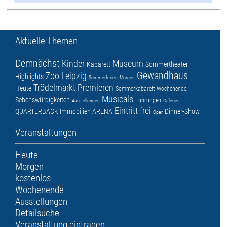
Aktuelle Themen
Demnächst
Kinder
Museum
Kabarett
Sommertheater
Gewandhaus
Zoo Leipzig
Highlights
Sommerferien
Morgen
Trödelmarkt
Premieren
Heute
Sommerkabarett
Wochenende
Musicals
Sehenswürdigkeiten
Führungen
Ausstellungen
Galerien
Eintritt frei
QUARTERBACK Immobilien ARENA
Dinner-Show
Oper
Veranstaltungen
Heute
Morgen
kostenlos
Wochenende
Ausstellungen
Detailsuche
Veranstaltung eintragen