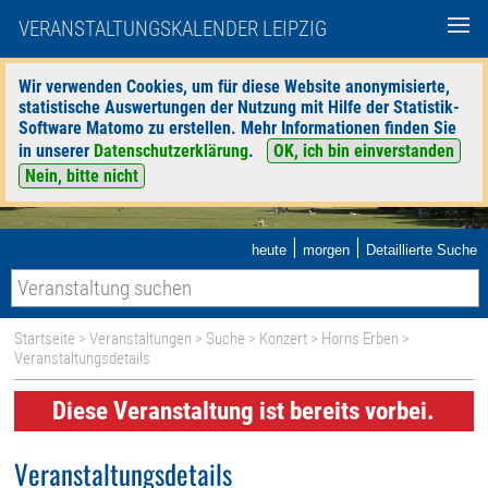
VERANSTALTUNGSKALENDER LEIPZIG
Wir verwenden Cookies, um für diese Website anonymisierte,
statistische Auswertungen der Nutzung mit Hilfe der Statistik-
Software Matomo zu erstellen. Mehr Informationen finden Sie
in unserer
Datenschutzerklärung
.
OK, ich bin einverstanden
Nein, bitte nicht
|
|
heute
morgen
Detaillierte Suche
Startseite
>
Veranstaltungen
>
Suche
>
Konzert
>
Horns Erben
>
Veranstaltungsdetails
Diese Veranstaltung ist bereits vorbei.
Veranstaltungsdetails