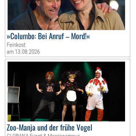
»Columbo: Bei Anruf – Mord!«
Feinkost
am 13.08.2026
Zoo-Manja und der frühe Vogel