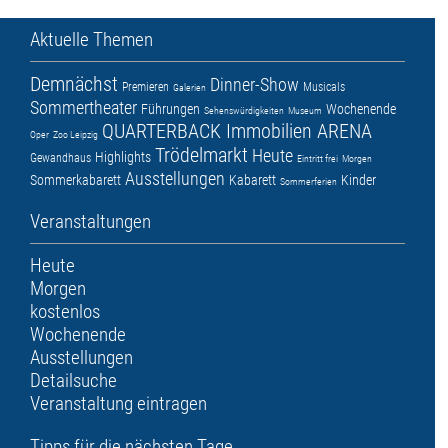
Aktuelle Themen
Demnächst
Dinner-Show
Premieren
Musicals
Galerien
Sommertheater
Führungen
Wochenende
Sehenswürdigkeiten
Museum
QUARTERBACK Immobilien ARENA
Oper
Zoo Leipzig
Trödelmarkt
Heute
Highlights
Gewandhaus
Eintritt frei
Morgen
Ausstellungen
Sommerkabarett
Kabarett
Kinder
Sommerferien
Veranstaltungen
Heute
Morgen
kostenlos
Wochenende
Ausstellungen
Detailsuche
Veranstaltung eintragen
Tipps für die nächsten Tage