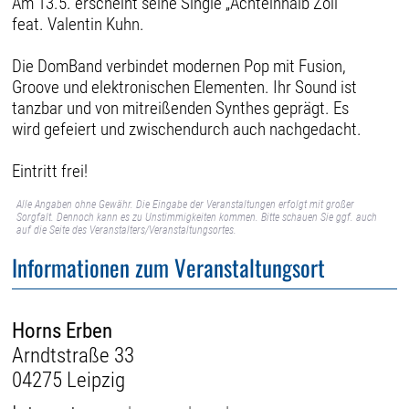
Am 13.5. erscheint seine Single „Achteinhalb Zoll“
feat. Valentin Kuhn.
Die DomBand verbindet modernen Pop mit Fusion,
Groove und elektronischen Elementen. Ihr Sound ist
tanzbar und von mitreißenden Synthes geprägt. Es
wird gefeiert und zwischendurch auch nachgedacht.
Eintritt frei!
Alle Angaben ohne Gewähr. Die Eingabe der Veranstaltungen erfolgt mit großer
Sorgfalt. Dennoch kann es zu Unstimmigkeiten kommen. Bitte schauen Sie ggf. auch
auf die Seite des Veranstalters/Veranstaltungsortes.
Informationen zum Veranstaltungsort
Horns Erben
Arndtstraße 33
04275 Leipzig