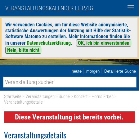
VERANSTALTUNGSKALENDER LEIPZIG
Wir verwenden Cookies, um für diese Website anonymisierte,
statistische Auswertungen der Nutzung mit Hilfe der Statistik-
Software Matomo zu erstellen. Mehr Informationen finden Sie
in unserer
Datenschutzerklärung
.
OK, ich bin einverstanden
Nein, bitte nicht
|
|
heute
morgen
Detaillierte Suche
Startseite
>
Veranstaltungen
>
Suche
>
Konzert
>
Horns Erben
>
Veranstaltungsdetails
Diese Veranstaltung ist bereits vorbei.
Veranstaltungsdetails