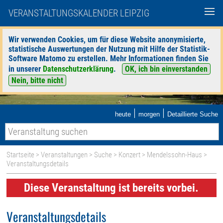
VERANSTALTUNGSKALENDER LEIPZIG
Wir verwenden Cookies, um für diese Website anonymisierte,
statistische Auswertungen der Nutzung mit Hilfe der Statistik-
Software Matomo zu erstellen. Mehr Informationen finden Sie
in unserer
Datenschutzerklärung
.
OK, ich bin einverstanden
Nein, bitte nicht
|
|
heute
morgen
Detaillierte Suche
Startseite
>
Veranstaltungen
>
Suche
>
Konzert
>
Mendelssohn-Haus
>
Veranstaltungsdetails
Diese Veranstaltung ist bereits vorbei.
Veranstaltungsdetails