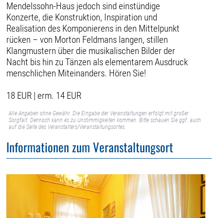
Mendelssohn-Haus jedoch sind einstündige
Konzerte, die Konstruktion, Inspiration und
Realisation des Komponierens in den Mittelpunkt
rücken – von Morton Feldmans langen, stillen
Klangmustern über die musikalischen Bilder der
Nacht bis hin zu Tänzen als elementarem Ausdruck
menschlichen Miteinanders. Hören Sie!
18 EUR | erm. 14 EUR
Alle Angaben ohne Gewähr. Die Eingabe der Veranstaltungen erfolgt mit großer
Sorgfalt. Dennoch kann es zu Unstimmigkeiten kommen. Bitte schauen Sie ggf. auch
auf die Seite des Veranstalters/Veranstaltungsortes.
Informationen zum Veranstaltungsort