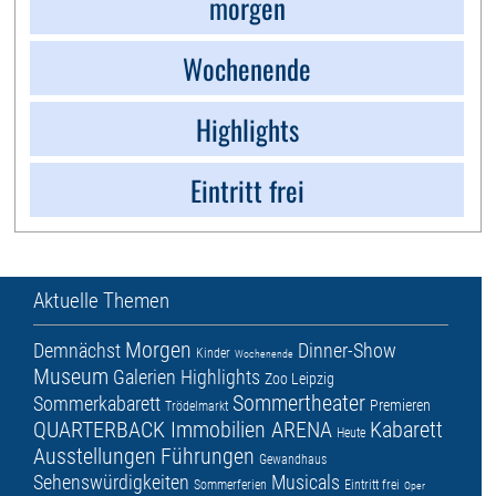
morgen
Wochenende
Highlights
Eintritt frei
Aktuelle Themen
Morgen
Demnächst
Dinner-Show
Kinder
Wochenende
Museum
Galerien
Highlights
Zoo Leipzig
Sommertheater
Sommerkabarett
Premieren
Trödelmarkt
QUARTERBACK Immobilien ARENA
Kabarett
Heute
Ausstellungen
Führungen
Gewandhaus
Sehenswürdigkeiten
Musicals
Sommerferien
Eintritt frei
Oper