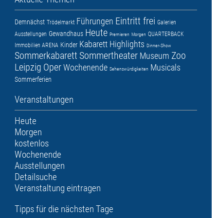
Eintritt frei
Führungen
Demnächst
Trödelmarkt
Galerien
Heute
Gewandhaus
Ausstellungen
QUARTERBACK
Premieren
Morgen
Kabarett
Highlights
Kinder
Immobilien ARENA
Dinner-Show
Sommerkabarett
Sommertheater
Zoo
Museum
Leipzig
Oper
Wochenende
Musicals
Sehenswürdigkeiten
Sommerferien
Veranstaltungen
Heute
Morgen
kostenlos
Wochenende
Ausstellungen
Detailsuche
Veranstaltung eintragen
Tipps für die nächsten Tage