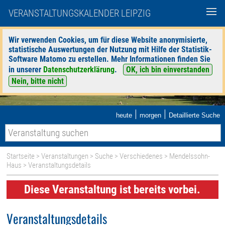
VERANSTALTUNGSKALENDER LEIPZIG
Wir verwenden Cookies, um für diese Website anonymisierte,
statistische Auswertungen der Nutzung mit Hilfe der Statistik-
Software Matomo zu erstellen. Mehr Informationen finden Sie
in unserer
Datenschutzerklärung
.
OK, ich bin einverstanden
Nein, bitte nicht
|
|
heute
morgen
Detaillierte Suche
Startseite
>
Veranstaltungen
>
Suche
>
Verschiedenes
>
Mendelssohn-
Haus
> Veranstaltungsdetails
Diese Veranstaltung ist bereits vorbei.
Veranstaltungsdetails