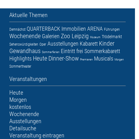
Aktuelle Themen
QUARTERBACK Immobilien ARENA
Demnächst
Führungen
Wochenende
Zoo Leipzig
Galerien
Trödelmarkt
Museum
Kinder
Ausstellungen
Kabarett
Sehenswürdigkeiten
Oper
Gewandhaus
Eintritt frei
Sommerkabarett
Sommerferien
Heute
Dinner-Show
Highlights
Musicals
Premieren
Morgen
Sommertheater
Veranstaltungen
Heute
Morgen
kostenlos
Wochenende
Ausstellungen
Detailsuche
Veranstaltung eintragen