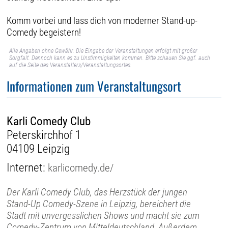
Komm vorbei und lass dich von moderner Stand-up-
Comedy begeistern!
Alle Angaben ohne Gewähr. Die Eingabe der Veranstaltungen erfolgt mit großer
Sorgfalt. Dennoch kann es zu Unstimmigkeiten kommen. Bitte schauen Sie ggf. auch
auf die Seite des Veranstalters/Veranstaltungsortes.
Informationen zum Veranstaltungsort
Karli Comedy Club
Peterskirchhof 1
04109 Leipzig
Internet:
karlicomedy.de/
Der Karli Comedy Club, das Herzstück der jungen
Stand-Up Comedy-Szene in Leipzig, bereichert die
Stadt mit unvergesslichen Shows und macht sie zum
Comedy-Zentrum von Mitteldeutschland. Außerdem