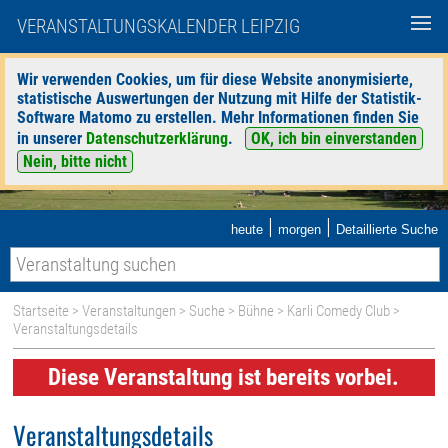
VERANSTALTUNGSKALENDER LEIPZIG
Wir verwenden Cookies, um für diese Website anonymisierte,
statistische Auswertungen der Nutzung mit Hilfe der Statistik-
Software Matomo zu erstellen. Mehr Informationen finden Sie
in unserer
Datenschutzerklärung
.
OK, ich bin einverstanden
Nein, bitte nicht
|
|
heute
morgen
Detaillierte Suche
Startseite
>
Veranstaltungen
>
Suche
>
Bühne
>
Karli Comedy Club
>
Veranstaltungsdetails
Diese Veranstaltung ist bereits vorbei.
Veranstaltungsdetails