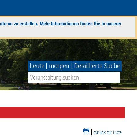
atomo zu erstellen. Mehr Informationen finden Sie in unserer
heute
|
morgen
|
Detaillierte Suche
|
zurück zur Liste