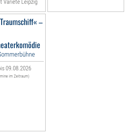
t Varieté Leipzig
)Traumschiff« –
eaterkomödie
-Sommerbühne
is 09.08.2026
rmine im Zeitraum)