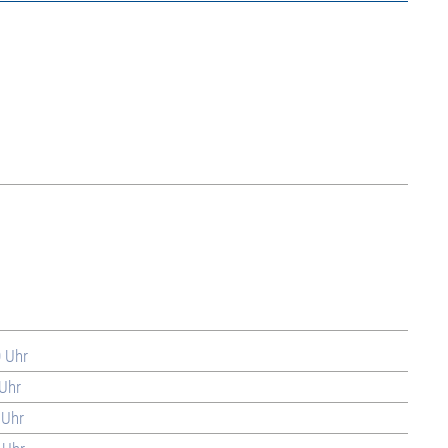
0 Uhr
 Uhr
 Uhr