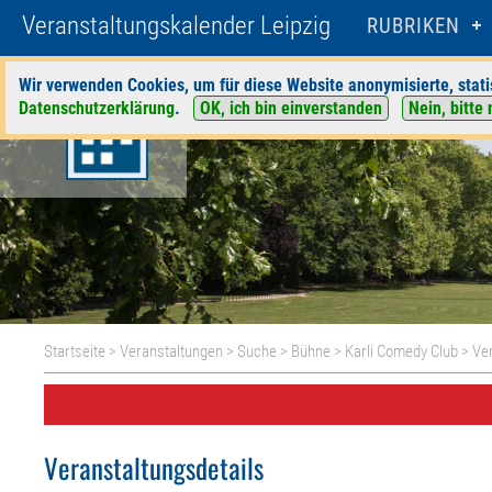
Veranstaltungskalender Leipzig
RUBRIKEN
Wir verwenden Cookies, um für diese Website anonymisierte, stati
Datenschutzerklärung
.
OK, ich bin einverstanden
Nein, bitte 
Startseite
>
Veranstaltungen
>
Suche
>
Bühne
>
Karli Comedy Club
> Ver
Veranstaltungsdetails