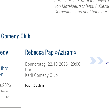
bereichert die Stadt mit unv
von Mitteldeutschland. Außerde
Comedians und unabhängiger 
i Comedy Club
medy
Rebecca Pap »Azizam«
we
Donnerstag, 22.10.2026 | 20:00
ihre
Uhr
en
Karli Comedy Club
8.2026
Rubrik: Bühne
eitraum)
kleine