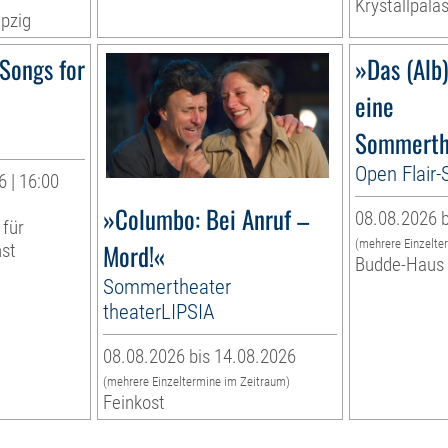
Krystallpalas
pzig
Songs for
»Das (Alb
eine
Sommerth
Open Flair
 | 16:00
»Columbo: Bei Anruf –
08.08.2026 b
 für
(mehrere Einzelte
Mord!«
nst
Budde-Haus
Sommertheater
theaterLIPSIA
08.08.2026 bis 14.08.2026
(mehrere Einzeltermine im Zeitraum)
Feinkost