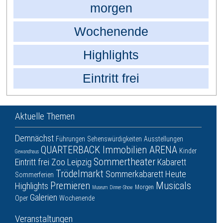
morgen
Wochenende
Highlights
Eintritt frei
Aktuelle Themen
Demnächst
Führungen
Sehenswürdigkeiten
Ausstellungen
QUARTERBACK Immobilien ARENA
Kinder
Gewandhaus
Sommertheater
Eintritt frei
Zoo Leipzig
Kabarett
Trödelmarkt
Sommerkabarett
Heute
Sommerferien
Premieren
Musicals
Highlights
Morgen
Museum
Dinner-Show
Galerien
Oper
Wochenende
Veranstaltungen