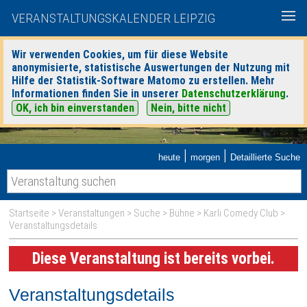
VERANSTALTUNGSKALENDER LEIPZIG
Wir verwenden Cookies, um für diese Website
anonymisierte, statistische Auswertungen der Nutzung mit
Hilfe der Statistik-Software Matomo zu erstellen. Mehr
Informationen finden Sie in unserer
Datenschutzerklärung
.
OK, ich bin einverstanden
Nein, bitte nicht
|
|
heute
morgen
Detaillierte Suche
Startseite
>
Veranstaltungen
>
Suche
>
Bühne
>
Karli Comedy Club
>
Veranstaltungsdetails
Diese Veranstaltung ist bereits vorbei.
Veranstaltungsdetails