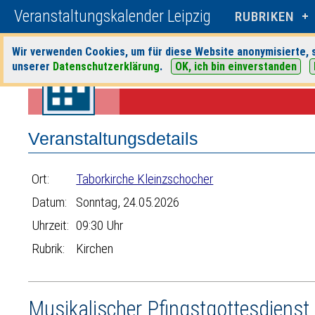
Veranstaltungskalender Leipzig
RUBRIKEN
Wir verwenden Cookies, um für diese Website anonymisierte, s
unserer
Datenschutzerklärung
.
OK, ich bin einverstanden
Startseite
>
Veranstaltungen
>
Suche
>
Kirchen
>
Taborkirche Klein
Veranstaltungsdetails
Ort:
Taborkirche Kleinzschocher
Datum:
Sonntag, 24.05.2026
Uhrzeit:
09:30 Uhr
Rubrik:
Kirchen
Musikalischer Pfingstgottesdienst