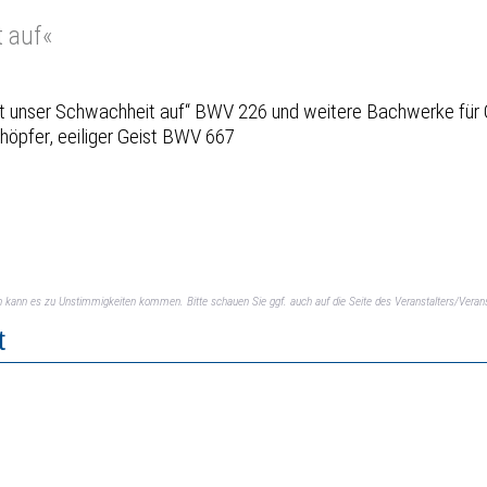
t auf«
lft unser Schwachheit auf“ BWV 226 und weitere Bachwerke für 
öpfer, eeiliger Geist BWV 667
ch kann es zu Unstimmigkeiten kommen. Bitte schauen Sie ggf. auch auf die Seite des Veranstalters/Verans
t