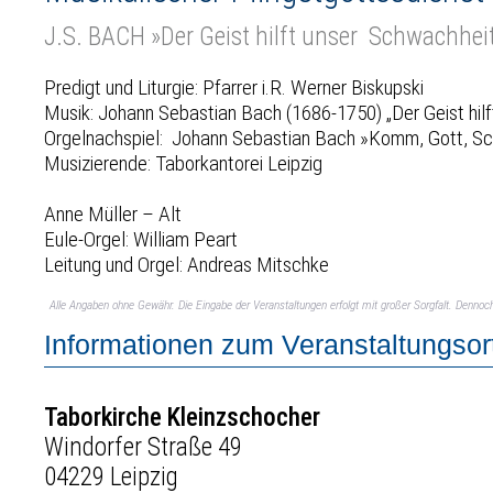
J.S. BACH »Der Geist hilft unser Schwachhei
Predigt und Liturgie: Pfarrer i.R. Werner Biskupski
Musik: Johann Sebastian Bach (1686-1750) „Der Geist hi
Orgelnachspiel: Johann Sebastian Bach »Komm, Gott, Sch
Musizierende: Taborkantorei Leipzig
Anne Müller – Alt
Eule-Orgel: William Peart
Leitung und Orgel: Andreas Mitschke
Alle Angaben ohne Gewähr. Die Eingabe der Veranstaltungen erfolgt mit großer Sorgfalt. Denno
Informationen zum Veranstaltungsor
Taborkirche Kleinzschocher
Windorfer Straße 49
04229 Leipzig