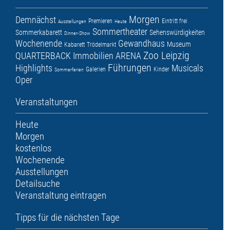
Morgen
Demnächst
Premieren
Eintritt frei
Ausstellungen
Heute
Sommertheater
Sommerkabarett
Sehenswürdigkeiten
Dinner-Show
Wochenende
Gewandhaus
Museum
Kabarett
Trödelmarkt
Zoo Leipzig
QUARTERBACK Immobilien ARENA
Führungen
Highlights
Musicals
Galerien
Kinder
Sommerferien
Oper
Veranstaltungen
Heute
Morgen
kostenlos
Wochenende
Ausstellungen
Detailsuche
Veranstaltung eintragen
Tipps für die nächsten Tage