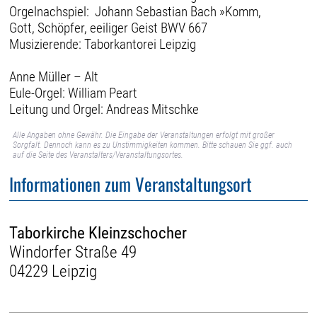
Orgelnachspiel: Johann Sebastian Bach »Komm,
Gott, Schöpfer, eeiliger Geist BWV 667
Musizierende: Taborkantorei Leipzig
Anne Müller – Alt
Eule-Orgel: William Peart
Leitung und Orgel: Andreas Mitschke
Alle Angaben ohne Gewähr. Die Eingabe der Veranstaltungen erfolgt mit großer
Sorgfalt. Dennoch kann es zu Unstimmigkeiten kommen. Bitte schauen Sie ggf. auch
auf die Seite des Veranstalters/Veranstaltungsortes.
Informationen zum Veranstaltungsort
Taborkirche Kleinzschocher
Windorfer Straße 49
04229 Leipzig