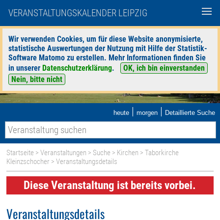
VERANSTALTUNGSKALENDER LEIPZIG
Wir verwenden Cookies, um für diese Website anonymisierte,
statistische Auswertungen der Nutzung mit Hilfe der Statistik-
Software Matomo zu erstellen. Mehr Informationen finden Sie
in unserer
Datenschutzerklärung
.
OK, ich bin einverstanden
Nein, bitte nicht
|
|
heute
morgen
Detaillierte Suche
Startseite
>
Veranstaltungen
>
Suche
>
Kirchen
>
Taborkirche
Kleinzschocher
> Veranstaltungsdetails
Diese Veranstaltung ist bereits vorbei.
Veranstaltungsdetails