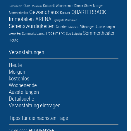
Oper
Kabarett
Wochenende
Dinner-Show
Morgen
Demnächst
Museum
Gewandhaus
QUARTERBACK
Kinder
Sommerferien
Immobilien ARENA
Highlights
Premieren
Sehenswürdigkeiten
Galerien
Führungen
Ausstellungen
Musicals
Sommertheater
Trödelmarkt
Sommerkabarett
Zoo Leipzig
Eintritt frei
Heute
Veranstaltungen
Heute
Morgen
kostenlos
Wochenende
Ausstellungen
Detailsuche
Veranstaltung eintragen
Tipps für die nächsten Tage
HIDDENSEE