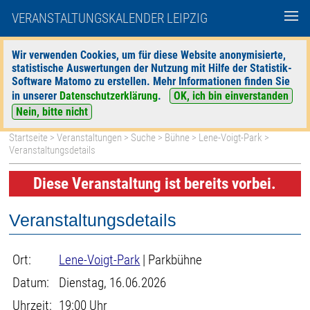
VERANSTALTUNGSKALENDER LEIPZIG
Wir verwenden Cookies, um für diese Website anonymisierte,
statistische Auswertungen der Nutzung mit Hilfe der Statistik-
|
|
Software Matomo zu erstellen. Mehr Informationen finden Sie
heute
morgen
Detaillierte Suche
in unserer
Datenschutzerklärung
.
OK, ich bin einverstanden
Nein, bitte nicht
Startseite
>
Veranstaltungen
>
Suche
>
Bühne
>
Lene-Voigt-Park
>
Veranstaltungsdetails
Diese Veranstaltung ist bereits vorbei.
Veranstaltungsdetails
Ort:
Lene-Voigt-Park
| Parkbühne
Datum:
Dienstag, 16.06.2026
Uhrzeit:
19:00 Uhr