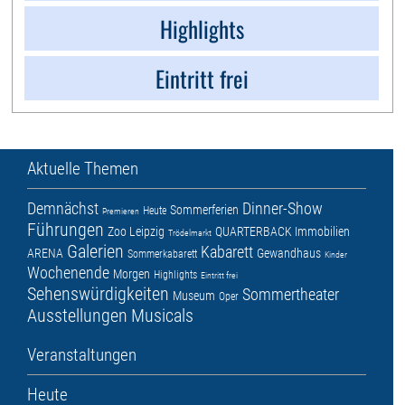
Highlights
Eintritt frei
Aktuelle Themen
Demnächst
Dinner-Show
Sommerferien
Heute
Premieren
Führungen
Zoo Leipzig
QUARTERBACK Immobilien
Trödelmarkt
Galerien
Kabarett
ARENA
Gewandhaus
Sommerkabarett
Kinder
Wochenende
Morgen
Highlights
Eintritt frei
Sehenswürdigkeiten
Sommertheater
Museum
Oper
Ausstellungen
Musicals
Veranstaltungen
Heute