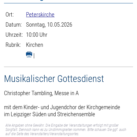
Ort:
Peterskirche
Datum:
Sonntag, 10.05.2026
Uhrzeit:
10:00 Uhr
Rubrik:
Kirchen
|
Musikalischer Gottesdienst
Christopher Tambling, Messe in A
mit dem Kinder- und Jugendchor der Kirchgemeinde
im Leipziger Süden und Streichensemble
Alle Angaben ohne Gewähr. Die Eingabe der Veranstaltungen erfolgt mit großer
Sorgfalt. Dennoch kann es zu Unstimmigkeiten kommen. Bitte schauen Sie ggf. auch
auf die Seite des Veranstalters/Veranstaltungsortes.