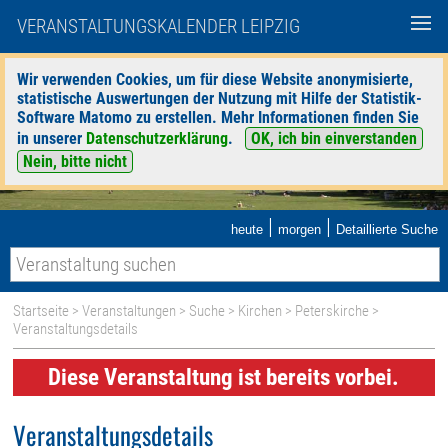
VERANSTALTUNGSKALENDER LEIPZIG
Wir verwenden Cookies, um für diese Website anonymisierte,
statistische Auswertungen der Nutzung mit Hilfe der Statistik-
Software Matomo zu erstellen. Mehr Informationen finden Sie
in unserer
Datenschutzerklärung
.
OK, ich bin einverstanden
Nein, bitte nicht
|
|
heute
morgen
Detaillierte Suche
Startseite
>
Veranstaltungen
>
Suche
>
Kirchen
>
Peterskirche
>
Veranstaltungsdetails
Diese Veranstaltung ist bereits vorbei.
Veranstaltungsdetails