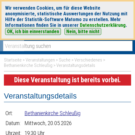
Wir verwenden Cookies, um für diese Website
anonymisierte, statistische Auswertungen der Nutzung mit
Hilfe der Statistik-Software Matomo zu erstellen. Mehr
Informationen finden Sie in unserer
Datenschutzerklärung
.
OK, ich bin einverstanden
Nein, bitte nicht
|
|
heute
morgen
Detaillierte Suche
Startseite
>
Veranstaltungen
>
Suche
>
Verschiedenes
>
Bethanienkirche Schleußig
> Veranstaltungsdetails
Diese Veranstaltung ist bereits vorbei.
Veranstaltungsdetails
Ort:
Bethanienkirche Schleußig
Datum:
Mittwoch, 20.05.2026
Uhrzeit:
19:30 Uhr