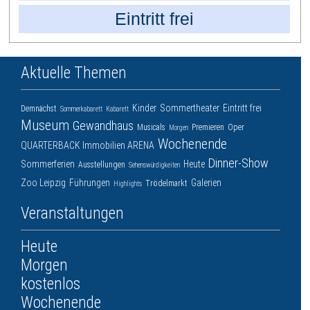
Eintritt frei
Aktuelle Themen
Kinder
Sommertheater
Eintritt frei
Demnächst
Sommerkabarett
Kabarett
Museum
Gewandhaus
Musicals
Premieren
Oper
Morgen
Wochenende
QUARTERBACK Immobilien ARENA
Dinner-Show
Sommerferien
Heute
Ausstellungen
Sehenswürdigkeiten
Zoo Leipzig
Führungen
Galerien
Trödelmarkt
Highlights
Veranstaltungen
Heute
Morgen
kostenlos
Wochenende