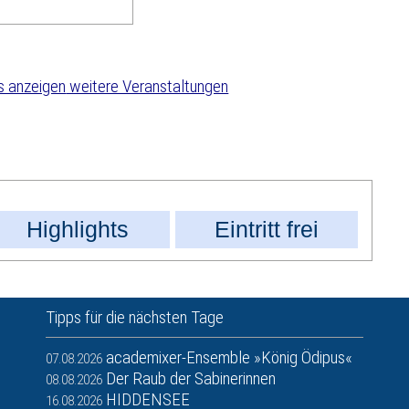
weitere Veranstaltungen
Highlights
Eintritt frei
Tipps für die nächsten Tage
academixer-Ensemble »König Ödipus«
07.08.2026
Der Raub der Sabinerinnen
08.08.2026
HIDDENSEE
16.08.2026