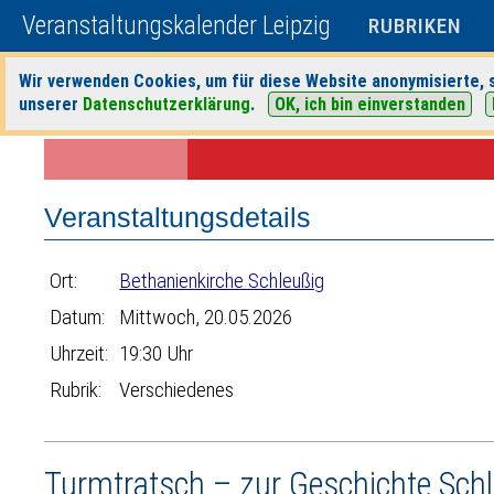
Veranstaltungskalender Leipzig
RUBRIKEN
Wir verwenden Cookies, um für diese Website anonymisierte, s
unserer
Datenschutzerklärung
.
OK, ich bin einverstanden
Startseite
>
Veranstaltungen
>
Suche
>
Verschiedenes
>
Bethanienk
Veranstaltungsdetails
Ort:
Bethanienkirche Schleußig
Datum:
Mittwoch, 20.05.2026
Uhrzeit:
19:30 Uhr
Rubrik:
Verschiedenes
Turmtratsch – zur Geschichte Sch