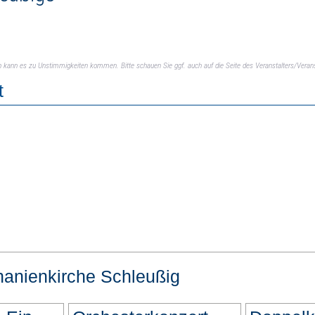
ch kann es zu Unstimmigkeiten kommen. Bitte schauen Sie ggf. auch auf die Seite des Veranstalters/Verans
t
hanienkirche Schleußig