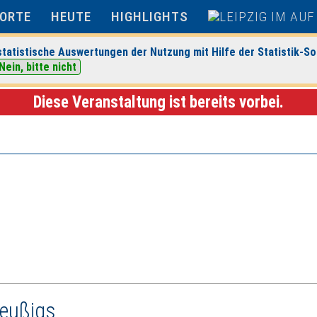
ORTE
HEUTE
HIGHLIGHTS
tatistische Auswertungen der Nutzung mit Hilfe der Statistik-So
Nein, bitte nicht
irche Schleußig
> Veranstaltungsdetails
Diese Veranstaltung ist bereits vorbei.
leußigs