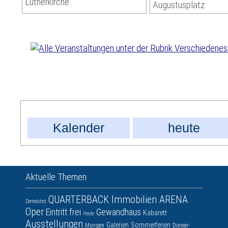
Lutherkirche
Augustusplatz
Kalender
heute
Aktuelle Themen
QUARTERBACK Immobilien ARENA
Demnächst
Oper
Eintritt frei
Gewandhaus
Kabarett
Heute
Ausstellungen
Galerien
Sommerferien
Morgen
Dinner-