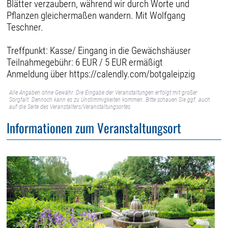
Blätter verzaubern, während wir durch Worte und
Pflanzen gleichermaßen wandern. Mit Wolfgang
Teschner.
Treffpunkt: Kasse/ Eingang in die Gewächshäuser
Teilnahmegebühr: 6 EUR / 5 EUR ermäßigt
Anmeldung über https://calendly.com/botgaleipzig
Alle Angaben ohne Gewähr. Die Eingabe der Veranstaltungen erfolgt mit großer
Sorgfalt. Dennoch kann es zu Unstimmigkeiten kommen. Bitte schauen Sie ggf. auch
auf die Seite des Veranstalters/Veranstaltungsortes.
Informationen zum Veranstaltungsort