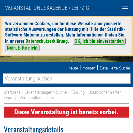
VERANSTALTUNGSKALENDER LEIPZIG
Wir verwenden Cookies, um für diese Website anonymisierte,
statistische Auswertungen der Nutzung mit Hilfe der Statistik-
Software Matomo zu erstellen. Mehr Informationen finden Sie
in unserer
Datenschutzerklärung
.
OK, ich bin einverstanden
Nein, bitte nicht
|
|
heute
morgen
Detaillierte Suche
Startseite
>
Veranstaltungen
>
Suche
>
Führung
>
Botanischer Garten
Leipzig
> Veranstaltungsdetails
Diese Veranstaltung ist bereits vorbei.
Veranstaltungsdetails