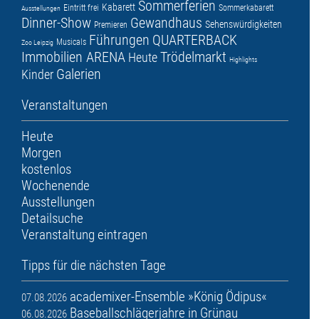
Sommerferien
Kabarett
Eintritt frei
Sommerkabarett
Ausstellungen
Dinner-Show
Gewandhaus
Sehenswürdigkeiten
Premieren
Führungen
QUARTERBACK
Musicals
Zoo Leipzig
Immobilien ARENA
Trödelmarkt
Heute
Highlights
Galerien
Kinder
Veranstaltungen
Heute
Morgen
kostenlos
Wochenende
Ausstellungen
Detailsuche
Veranstaltung eintragen
Tipps für die nächsten Tage
academixer-Ensemble »König Ödipus«
07.08.2026
Baseballschlägerjahre in Grünau
06.08.2026