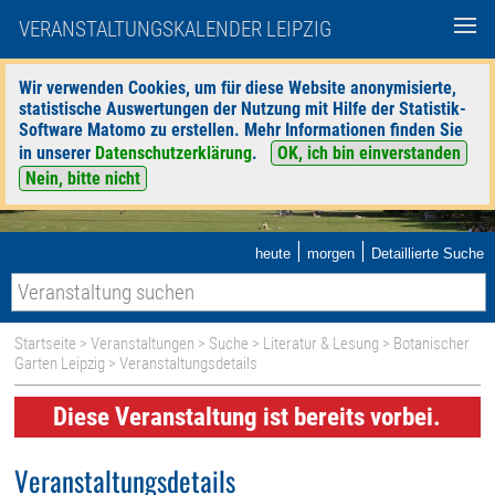
VERANSTALTUNGSKALENDER LEIPZIG
Wir verwenden Cookies, um für diese Website anonymisierte,
statistische Auswertungen der Nutzung mit Hilfe der Statistik-
Software Matomo zu erstellen. Mehr Informationen finden Sie
in unserer
Datenschutzerklärung
.
OK, ich bin einverstanden
Nein, bitte nicht
|
|
heute
morgen
Detaillierte Suche
Startseite
>
Veranstaltungen
>
Suche
>
Literatur & Lesung
>
Botanischer
Garten Leipzig
> Veranstaltungsdetails
Diese Veranstaltung ist bereits vorbei.
Veranstaltungsdetails