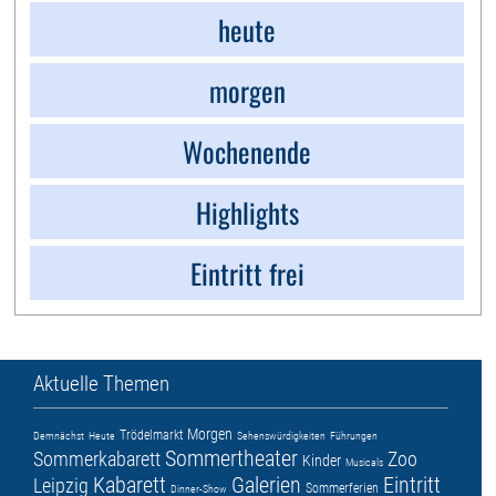
heute
morgen
Wochenende
Highlights
Eintritt frei
Aktuelle Themen
Morgen
Trödelmarkt
Demnächst
Heute
Sehenswürdigkeiten
Führungen
Sommertheater
Sommerkabarett
Zoo
Kinder
Musicals
Kabarett
Galerien
Eintritt
Leipzig
Sommerferien
Dinner-Show