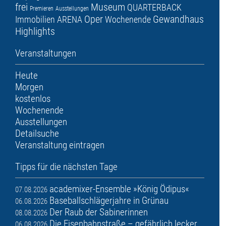
frei
Museum
QUARTERBACK
Premieren
Ausstellungen
Oper
Gewandhaus
Immobilien ARENA
Wochenende
Highlights
Veranstaltungen
Heute
Morgen
kostenlos
Wochenende
Ausstellungen
Detailsuche
Veranstaltung eintragen
Tipps für die nächsten Tage
academixer-Ensemble »König Ödipus«
07.08.2026
Baseballschlägerjahre in Grünau
06.08.2026
Der Raub der Sabinerinnen
08.08.2026
Die Eisenbahnstraße – gefährlich lecker
06.08.2026