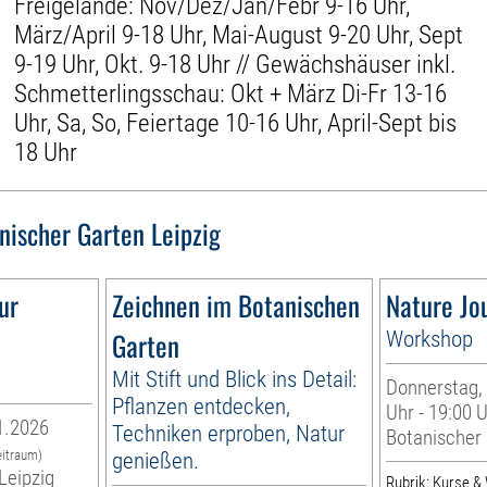
Freigelände: Nov/Dez/Jan/Febr 9-16 Uhr,
März/April 9-18 Uhr, Mai-August 9-20 Uhr, Sept
9-19 Uhr, Okt. 9-18 Uhr // Gewächshäuser inkl.
Schmetterlingsschau: Okt + März Di-Fr 13-16
Uhr, Sa, So, Feiertage 10-16 Uhr, April-Sept bis
18 Uhr
nischer Garten Leipzig
ur
Zeichnen im Botanischen
Nature Jo
Garten
Workshop
Mit Stift und Blick ins Detail:
Donnerstag, 
Pflanzen entdecken,
Uhr - 19:00 
1.2026
Techniken erproben, Natur
Botanischer 
eitraum)
genießen.
Leipzig
Rubrik: Kurse 