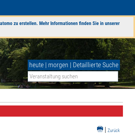
atomo zu erstellen. Mehr Informationen finden Sie in unserer
heute
|
morgen
|
Detaillierte Suche
|
Zurück