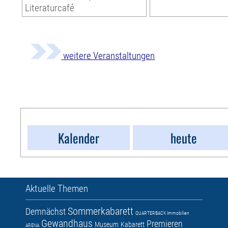
Literaturcafé
weitere Veranstaltungen
Kalender
heute
Aktuelle Themen
Sommerkabarett
Demnächst
QUARTERBACK Immobilien
Gewandhaus
Premieren
Museum
Kabarett
ARENA