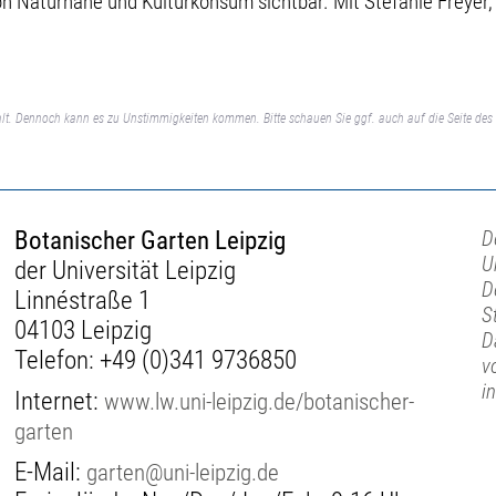
 Naturnähe und Kulturkonsum sichtbar. Mit Stefanie Freyer,
lt. Dennoch kann es zu Unstimmigkeiten kommen. Bitte schauen Sie ggf. auch auf die Seite des 
Botanischer Garten Leipzig
D
U
der Universität Leipzig
D
Linnéstraße 1
S
04103 Leipzig
D
Telefon:
+49 (0)341 9736850
v
i
Internet:
www.lw.uni-leipzig.de/botanischer-
garten
E-Mail:
garten@uni-leipzig.de