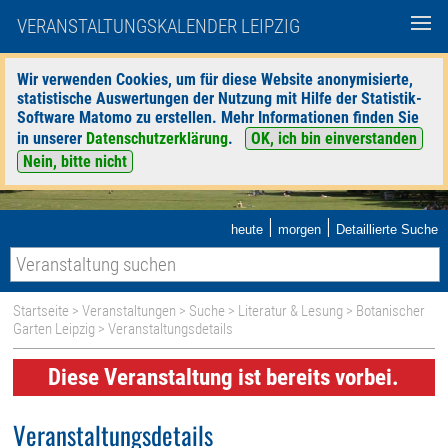
VERANSTALTUNGSKALENDER LEIPZIG
Wir verwenden Cookies, um für diese Website anonymisierte,
statistische Auswertungen der Nutzung mit Hilfe der Statistik-
Software Matomo zu erstellen. Mehr Informationen finden Sie
in unserer
Datenschutzerklärung
.
OK, ich bin einverstanden
Nein, bitte nicht
|
|
heute
morgen
Detaillierte Suche
Startseite
>
Veranstaltungen
>
Suche
>
Literatur & Lesung
>
Botanischer
Garten Leipzig
> Veranstaltungsdetails
Diese Veranstaltung ist bereits vorbei.
Veranstaltungsdetails