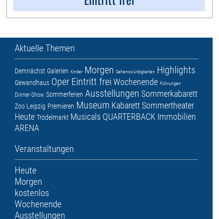
Aktuelle Themen
Morgen
Highlights
Demnächst
Galerien
Kinder
Sehenswürdigkeiten
Oper
Eintritt frei
Wochenende
Gewandhaus
Führungen
Ausstellungen
Sommerkabarett
Sommerferien
Dinner-Show
Museum
Kabarett
Sommertheater
Zoo Leipzig
Premieren
Heute
Musicals
QUARTERBACK Immobilien
Trödelmarkt
ARENA
Veranstaltungen
Heute
Morgen
kostenlos
Wochenende
Ausstellungen