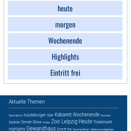
heute
morgen
Wochenende
Highlights
Eintritt frei
Aktuelle Themen
Kabarett
Wochenende
Ausstellungen
Oper
Demnächst
Musicals
Zoo Leipzig
Heute
Dinner-Show
Trödelmarkt
Galerien
Kinder
Gewandhaus
Highlights
Eintritt frei
Sommerferien
Sehenswürdigkeiten