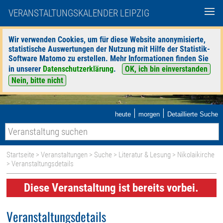
VERANSTALTUNGSKALENDER LEIPZIG
Wir verwenden Cookies, um für diese Website anonymisierte,
statistische Auswertungen der Nutzung mit Hilfe der Statistik-
Software Matomo zu erstellen. Mehr Informationen finden Sie
in unserer
Datenschutzerklärung
.
OK, ich bin einverstanden
Nein, bitte nicht
|
|
heute
morgen
Detaillierte Suche
Startseite
>
Veranstaltungen
>
Suche
>
Literatur & Lesung
>
Nikolaikirche
> Veranstaltungsdetails
Diese Veranstaltung ist bereits vorbei.
Veranstaltungsdetails