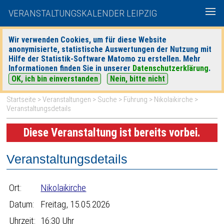
VERANSTALTUNGSKALENDER LEIPZIG
Wir verwenden Cookies, um für diese Website
anonymisierte, statistische Auswertungen der Nutzung mit
|
|
Hilfe der Statistik-Software Matomo zu erstellen. Mehr
heute
morgen
Detaillierte Suche
Informationen finden Sie in unserer
Datenschutzerklärung
.
OK, ich bin einverstanden
Nein, bitte nicht
Startseite
>
Veranstaltungen
>
Suche
>
Führung
>
Nikolaikirche
>
Veranstaltungsdetails
Diese Veranstaltung ist bereits vorbei.
Veranstaltungsdetails
Ort:
Nikolaikirche
Datum:
Freitag, 15.05.2026
Uhrzeit:
16:30 Uhr