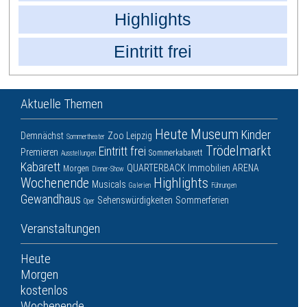
Highlights
Eintritt frei
Aktuelle Themen
Heute
Museum
Kinder
Demnächst
Zoo Leipzig
Sommertheater
Trödelmarkt
Eintritt frei
Premieren
Sommerkabarett
Ausstellungen
Kabarett
QUARTERBACK Immobilien ARENA
Morgen
Dinner-Show
Wochenende
Highlights
Musicals
Galerien
Führungen
Gewandhaus
Sehenswürdigkeiten
Sommerferien
Oper
Veranstaltungen
Heute
Morgen
kostenlos
Wochenende