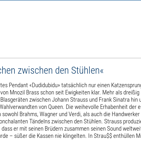
chen zwischen den Stühlen«
xtes Pendant «Dudidubidu» tatsächlich nur einen Katzensprun
von Mnozil Brass schon seit Ewigkeiten klar. Mehr als dreißi
n Blasgeräten zwischen Johann Strauss und Frank Sinatra hin
n Wahlverwandten von Queen. Die weihevolle Erhabenheit der 
n sowohl Brahms, Wagner und Verdi, als auch die Handwerker 
onchalanten Tändelns zwischen den Stühlen. Strauss produzie
f, dass er mit seinen Brüdern zusammen seinen Sound weltweit
 – süßer die Kassen nie klingelten. In Strau$$ enthüllen Mno