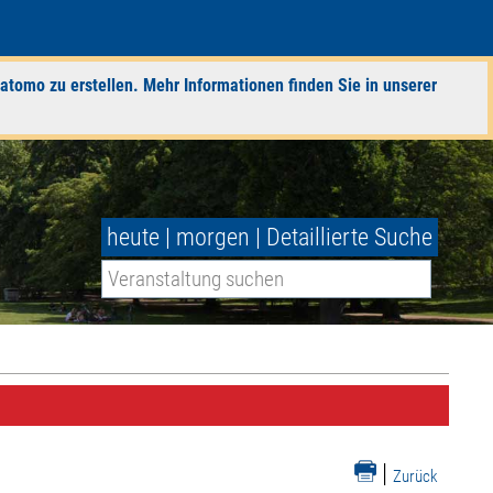
atomo zu erstellen. Mehr Informationen finden Sie in unserer
heute
|
morgen
|
Detaillierte Suche
|
Zurück