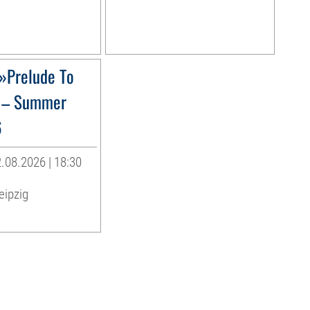
»Prelude To
 – Summer
6
.08.2026 | 18:30
eipzig