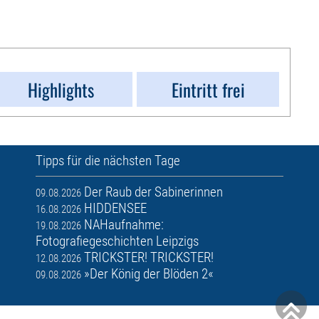
Highlights
Eintritt frei
Tipps für die nächsten Tage
Der Raub der Sabinerinnen
09.08.2026
HIDDENSEE
16.08.2026
NAHaufnahme:
19.08.2026
Fotografiegeschichten Leipzigs
TRICKSTER! TRICKSTER!
12.08.2026
»Der König der Blöden 2«
09.08.2026