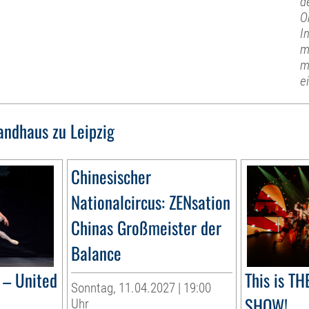
d
O
I
m
m
e
ndhaus zu Leipzig
Chinesischer
Nationalcircus: ZENsation
Chinas Großmeister der
Balance
– United
This is T
Sonntag, 11.04.2027 | 19:00
SHOW!
Uhr