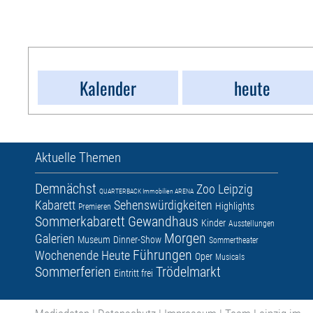
Kalender
heute
Aktuelle Themen
Demnächst
Zoo Leipzig
QUARTERBACK Immobilien ARENA
Kabarett
Sehenswürdigkeiten
Highlights
Premieren
Sommerkabarett
Gewandhaus
Kinder
Ausstellungen
Morgen
Galerien
Museum
Dinner-Show
Sommertheater
Führungen
Wochenende
Heute
Oper
Musicals
Sommerferien
Trödelmarkt
Eintritt frei