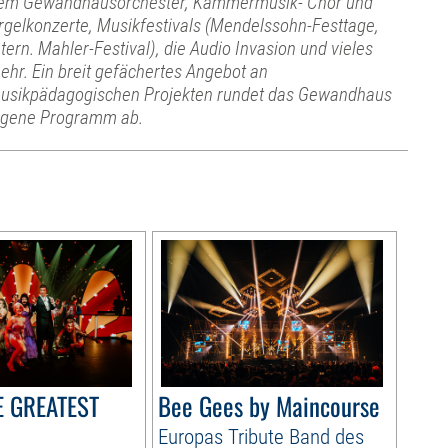
em Gewandhausorchester, Kammermusik- Chor und
rgelkonzerte, Musikfestivals (Mendelssohn-Festtage,
ntern. Mahler-Festival), die Audio Invasion und vieles
ehr. Ein breit gefächertes Angebot an
usikpädagogischen Projekten rundet das Gewandhaus
igene Programm ab.
HE GREATEST
Bee Gees by Maincourse
Europas Tribute Band des