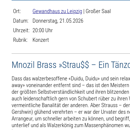
Ort:
Gewandhaus zu Leipzig
| Großer Saal
Datum:
Donnerstag, 21.05.2026
Uhrzeit:
20:00 Uhr
Rubrik:
Konzert
Mnozil Brass »Strau$$ – Ein Tänz
Dass das walzerbesoffene «Duidu, Duidu» und sein rela
away» voneinander entfernt sind – das ist den Meistern 
der größten Selbstverständlichkeit und ihren blitzende
auch leidenschaftlich gern von Schubert rüber zu ihre
vermeintliche Banalität der anderen. Aber Strauss – de
Gershwin) glühend verehrten – er war der Urvater des n
Arrangeur, um schneller arbeiten zu können, und begrif
unterlief und als Walzerkönig zum Massenphänomen wurde