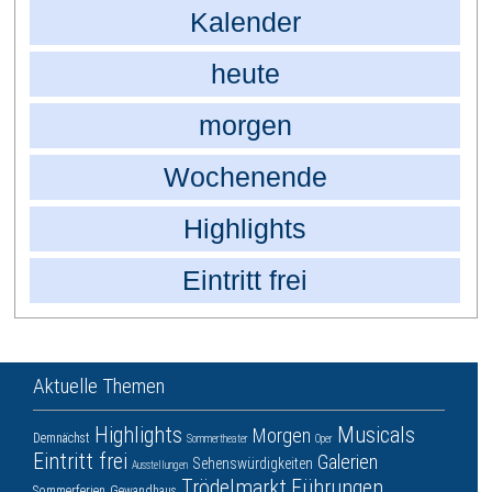
Kalender
heute
morgen
Wochenende
Highlights
Eintritt frei
Aktuelle Themen
Highlights
Musicals
Morgen
Demnächst
Sommertheater
Oper
Eintritt frei
Galerien
Sehenswürdigkeiten
Ausstellungen
Trödelmarkt
Führungen
Sommerferien
Gewandhaus