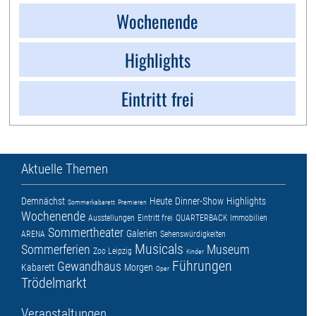
Wochenende
Highlights
Eintritt frei
Aktuelle Themen
Demnächst
Heute
Dinner-Show
Highlights
Sommerkabarett
Premieren
Wochenende
Ausstellungen
Eintritt frei
QUARTERBACK Immobilien
Sommertheater
Galerien
ARENA
Sehenswürdigkeiten
Musicals
Sommerferien
Museum
Zoo Leipzig
Kinder
Führungen
Gewandhaus
Kabarett
Morgen
Oper
Trödelmarkt
Veranstaltungen