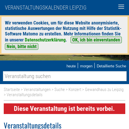
VERANSTALTUNGSKALENDER LEIPZIG
Wir verwenden Cookies, um für diese Website anonymisierte,
statistische Auswertungen der Nutzung mit Hilfe der Statistik-
Software Matomo zu erstellen. Mehr Informationen finden Sie
in unserer
Datenschutzerklärung
.
OK, ich bin einverstanden
Nein, bitte nicht
|
|
heute
morgen
Detaillierte Suche
Startseite
>
Veranstaltungen
>
Suche
>
Konzert
>
Gewandhaus zu Leipzig
> Veranstaltungsdetails
Diese Veranstaltung ist bereits vorbei.
Veranstaltungsdetails