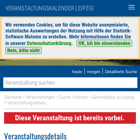
VERANSTALTUNGSKALENDER LEIPZIG
Wir verwenden Cookies, um für diese Website anonymisierte,
statistische Auswertungen der Nutzung mit Hilfe der Statistik-
Software Matomo zu erstellen. Mehr Informationen finden Sie
in unserer
Datenschutzerklärung
.
OK, ich bin einverstanden
Nein, bitte nicht
|
|
heute
morgen
Detaillierte Suche
Startseite
>
Veranstaltungen
>
Suche
>
Konzert
>
Gewandhaus zu Leipzig
> Veranstaltungsdetails
Diese Veranstaltung ist bereits vorbei.
Veranstaltungsdetails