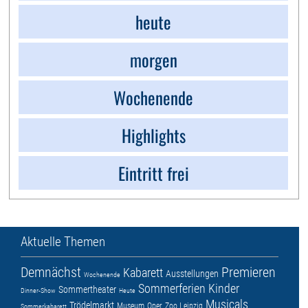
heute
morgen
Wochenende
Highlights
Eintritt frei
Aktuelle Themen
Demnächst
Premieren
Kabarett
Ausstellungen
Wochenende
Sommerferien
Kinder
Sommertheater
Dinner-Show
Heute
Musicals
Trödelmarkt
Museum
Oper
Zoo Leipzig
Sommerkabarett