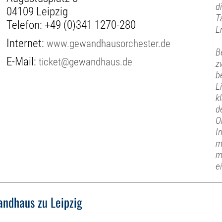
d
04109 Leipzig
T
Telefon:
+49 (0)341 1270-280
E
Internet:
www.gewandhausorchester.de
B
E-Mail:
ticket@gewandhaus.de
z
b
E
k
d
O
I
m
m
e
ndhaus zu Leipzig