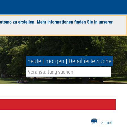
atomo zu erstellen. Mehr Informationen finden Sie in unserer
heute
|
morgen
|
Detaillierte Suche
|
Zurück