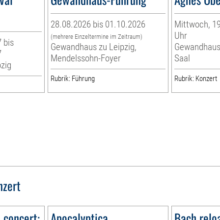
28.08.2026 bis 01.10.2026
Mittwoch, 19
Uhr
(mehrere Einzeltermine im Zeitraum)
 bis
Gewandhaus zu Leipzig,
Gewandhaus 
7
Mendelssohn-Foyer
Saal
zig
Rubrik: Führung
Rubrik: Konzert
nzert
n concert:
Apocalyptica
Bach relo