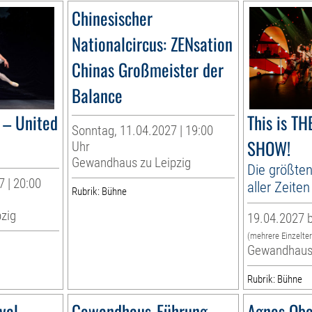
Chinesischer
Nationalcircus: ZENsation
Chinas Großmeister der
Balance
– United
This is T
Sonntag, 11.04.2027 | 19:00
SHOW!
Uhr
Gewandhaus zu Leipzig
Die größten
 | 20:00
aller Zeiten
Rubrik: Bühne
zig
19.04.2027 b
(mehrere Einzelte
Gewandhaus 
Rubrik: Bühne
val
Gewandhaus-Führung
Agnes Obe