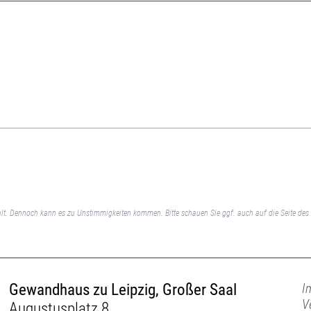
lt. Dennoch kann es zu Unstimmigkeiten kommen. Bitte schauen Sie ggf. auch auf die Seite des 
Gewandhaus zu Leipzig, Großer Saal
I
V
Augustusplatz 8