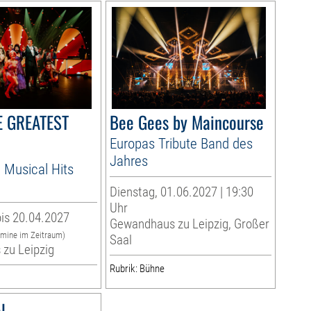
HE GREATEST
Bee Gees by Maincourse
Europas Tribute Band des
Jahres
 Musical Hits
Dienstag, 01.06.2027 | 19:30
Uhr
is 20.04.2027
Gewandhaus zu Leipzig, Großer
rmine im Zeitraum)
Saal
zu Leipzig
Rubrik: Bühne
l