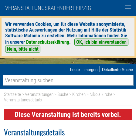
VERANSTALTUNGSKALENDER LEIPZIG
Wir verwenden Cookies, um für diese Website anonymisierte,
statistische Auswertungen der Nutzung mit Hilfe der Statistik-
Software Matomo zu erstellen. Mehr Informationen finden Sie
in unserer
Datenschutzerklärung
.
OK, ich bin einverstanden
Nein, bitte nicht
|
|
heute
morgen
Detaillierte Suche
Startseite
>
Veranstaltungen
>
Suche
>
Kirchen
>
Nikolaikirche
>
Veranstaltungsdetails
Diese Veranstaltung ist bereits vorbei.
Veranstaltungsdetails