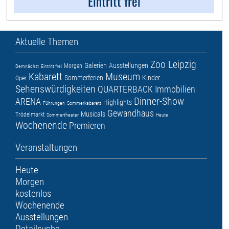
Eintritt frei
Aktuelle Themen
Zoo Leipzig
Galerien
Ausstellungen
Morgen
Demnächst
Eintritt frei
Kabarett
Museum
Sommerferien
Kinder
Oper
Sehenswürdigkeiten
QUARTERBACK Immobilien
Dinner-Show
ARENA
Highlights
Führungen
Sommerkabarett
Gewandhaus
Musicals
Trödelmarkt
Sommertheater
Heute
Wochenende
Premieren
Veranstaltungen
Heute
Morgen
kostenlos
Wochenende
Ausstellungen
Detailsuche