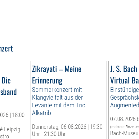
nzert
Zikrayati – Meine
J. S. Bach 
 Die
Erinnerung
Virtual B
esband
Sommerkonzert mit
Einstündig
Klangvielfalt aus der
Gesprächsk
Levante mit dem Trio
Augmented 
Alkatrib
026 | 18:00
07.08.2026 b
Donnerstag, 06.08.2026 | 19:30
(mehrere Einzelte
té Leipzig
Bach-Museu
Uhr - 21:30 Uhr
stro