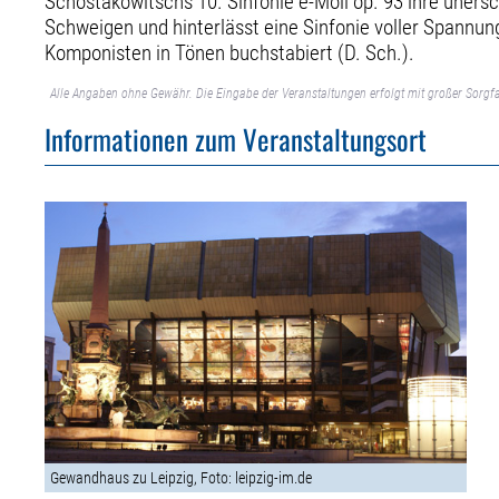
Schostakowitschs 10. Sinfonie e-Moll op. 93 ihre uners
Schweigen und hinterlässt eine Sinfonie voller Spannun
Komponisten in Tönen buchstabiert (D. Sch.).
Alle Angaben ohne Gewähr. Die Eingabe der Veranstaltungen erfolgt mit großer Sorgfa
Informationen zum Veranstaltungsort
Gewandhaus zu Leipzig, Foto: leipzig-im.de