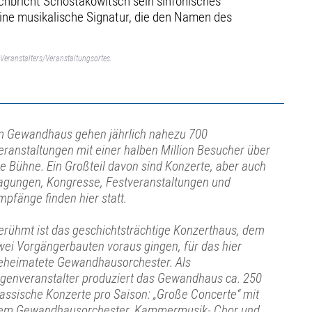
rchbricht Schostakowitsch sein sinfonisches
eine musikalische Signatur, die den Namen des
Veranstalters/Veranstaltungsortes.
m Gewandhaus gehen jährlich nahezu 700
eranstaltungen mit einer halben Million Besucher über
ie Bühne. Ein Großteil davon sind Konzerte, aber auch
agungen, Kongresse, Festveranstaltungen und
mpfänge finden hier statt.
erühmt ist das geschichtsträchtige Konzerthaus, dem
wei Vorgängerbauten voraus gingen, für das hier
eheimatete Gewandhausorchester. Als
igenveranstalter produziert das Gewandhaus ca. 250
lassische Konzerte pro Saison: „Große Concerte“ mit
em Gewandhausorchester, Kammermusik- Chor und