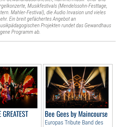
rgelkonzerte, Musikfestivals (Mendelssohn-Festtage,
ntern. Mahler-Festival), die Audio Invasion und vieles
ehr. Ein breit gefächertes Angebot an
usikpädagogischen Projekten rundet das Gewandhaus
igene Programm ab.
HE GREATEST
Bee Gees by Maincourse
Europas Tribute Band des