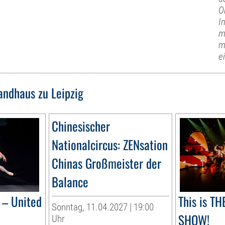
O
I
m
m
e
ndhaus zu Leipzig
Chinesischer
Nationalcircus: ZENsation
Chinas Großmeister der
Balance
– United
This is T
Sonntag, 11.04.2027 | 19:00
SHOW!
Uhr