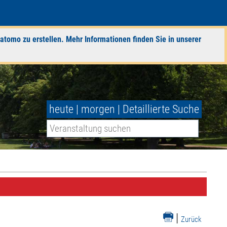
atomo zu erstellen. Mehr Informationen finden Sie in unserer
heute
|
morgen
|
Detaillierte Suche
|
Zurück