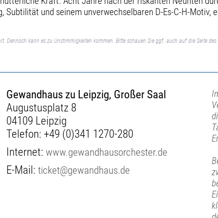
chütterliche Kraft. Acht Jahre nach der riskanten Neunten du
g, Subtilität und seinem unverwechselbaren D-Es-C-H-Motiv, 
lt. Dennoch kann es zu Unstimmigkeiten kommen. Bitte schauen Sie ggf. auch auf die Seite des 
Gewandhaus zu Leipzig, Großer Saal
I
V
Augustusplatz 8
d
04109 Leipzig
T
Telefon:
+49 (0)341 1270-280
E
Internet:
www.gewandhausorchester.de
B
E-Mail:
ticket@gewandhaus.de
z
b
E
k
d