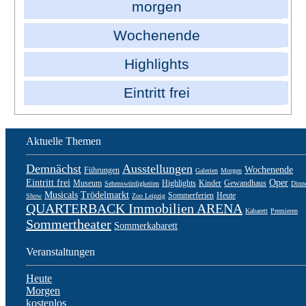
morgen
Wochenende
Highlights
Eintritt frei
Aktuelle Themen
Demnächst
Ausstellungen
Wochenende
Führungen
Galerien
Morgen
Eintritt frei
Oper
Museum
Highlights
Kinder
Gewandhaus
Sehenswürdigkeiten
Dinne
Musicals
Trödelmarkt
Sommerferien
Heute
Show
Zoo Leipzig
QUARTERBACK Immobilien ARENA
Kabarett
Premieren
Sommertheater
Sommerkabarett
Veranstaltungen
Heute
Morgen
kostenlos