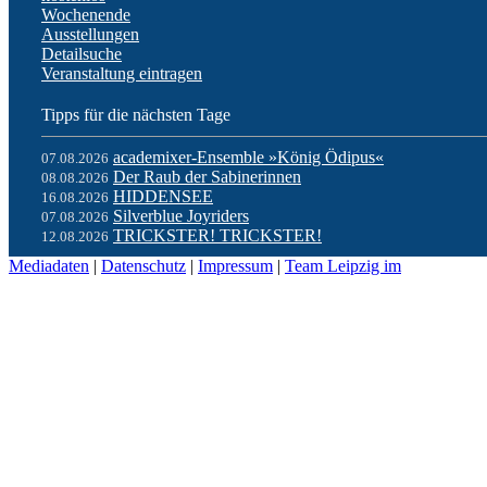
Wochenende
Ausstellungen
Detailsuche
Veranstaltung eintragen
Tipps für die nächsten Tage
academixer-Ensemble »König Ödipus«
07.08.2026
Der Raub der Sabinerinnen
08.08.2026
HIDDENSEE
16.08.2026
Silverblue Joyriders
07.08.2026
TRICKSTER! TRICKSTER!
12.08.2026
Mediadaten
|
Datenschutz
|
Impressum
|
Team Leipzig im