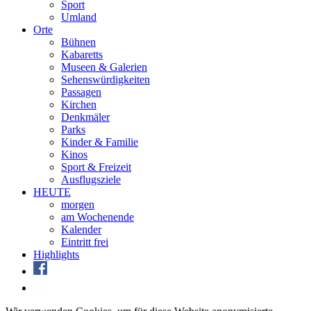
Sport
Umland
Orte
Bühnen
Kabaretts
Museen & Galerien
Sehenswürdigkeiten
Passagen
Kirchen
Denkmäler
Parks
Kinder & Familie
Kinos
Sport & Freizeit
Ausflugsziele
HEUTE
morgen
am Wochenende
Kalender
Eintritt frei
Highlights