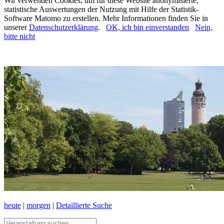
Wir verwenden Cookies, um für diese Website anonymisierte,
statistische Auswertungen der Nutzung mit Hilfe der Statistik-
Software Matomo zu erstellen. Mehr Informationen finden Sie in
unserer
Datenschutzerklärung
.
OK, ich bin einverstanden
Nein,
bitte nicht
heute
|
morgen
|
Detaillierte Suche