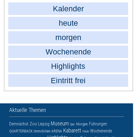
Kalender
heute
morgen
Wochenende
Highlights
Eintritt frei
Aktuelle Themen
Museum
Demnächst
Zoo Leipzig
Führungen
Morgen
Oper
Kabarett
Wochenende
QUARTERBACK Immobilien ARENA
Heute