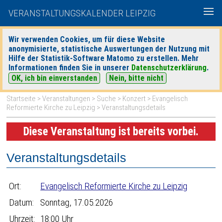
VERANSTALTUNGSKALENDER LEIPZIG
Wir verwenden Cookies, um für diese Website
anonymisierte, statistische Auswertungen der Nutzung mit
|
|
Hilfe der Statistik-Software Matomo zu erstellen. Mehr
heute
morgen
Detaillierte Suche
Informationen finden Sie in unserer
Datenschutzerklärung
.
OK, ich bin einverstanden
Nein, bitte nicht
Startseite
>
Veranstaltungen
>
Suche
>
Konzert
>
Evangelisch
Reformierte Kirche zu Leipzig
> Veranstaltungsdetails
Diese Veranstaltung ist bereits vorbei.
Veranstaltungsdetails
Ort:
Evangelisch Reformierte Kirche zu Leipzig
Datum:
Sonntag, 17.05.2026
Uhrzeit:
18:00 Uhr