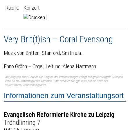
Rubrik:
Konzert
|
Very Brit(t)ish – Coral Evensong
Musik von Britten, Stanford, Smith u.a.
Enno Gröhn – Orgel; Leitung: Alena Hartmann
Alle Angaben ohne Gewähr. Die Eingabe der Veranstaltungen erfolgt mit großer Sorgfalt. Dennoch
kann es zu Unstimmigkeiten kommen. Bitte schauen Sie ggf. auch auf die Seite des
Veranstalters/Veranstaltungsortes.
Informationen zum Veranstaltungsort
Evangelisch Reformierte Kirche zu Leipzig
Tröndlinring 7