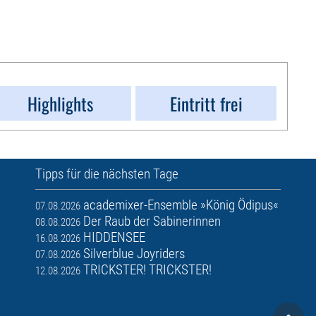
Highlights
Eintritt frei
Tipps für die nächsten Tage
academixer-Ensemble »König Ödipus«
07.08.2026
Der Raub der Sabinerinnen
08.08.2026
HIDDENSEE
16.08.2026
Silverblue Joyriders
07.08.2026
TRICKSTER! TRICKSTER!
12.08.2026