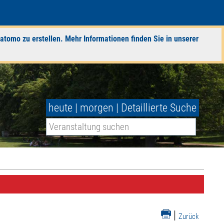
atomo zu erstellen. Mehr Informationen finden Sie in unserer
heute
|
morgen
|
Detaillierte Suche
|
Zurück