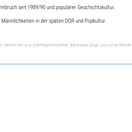
 Umbruch seit 1989/90 und populärer Geschichtskultur.
u Männlichkeiten in der späten DDR und Popkultur.
lt. Dennoch kann es zu Unstimmigkeiten kommen. Bitte schauen Sie ggf. auch auf die Seite des 