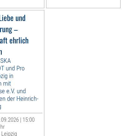
Liebe und
rung –
aft ehrlich
n
ISKA
 und Pro
zig in
n mit
e e.V. und
n der Heinrich-
g
09.2026 | 15:00
Uhr
 Leipzig