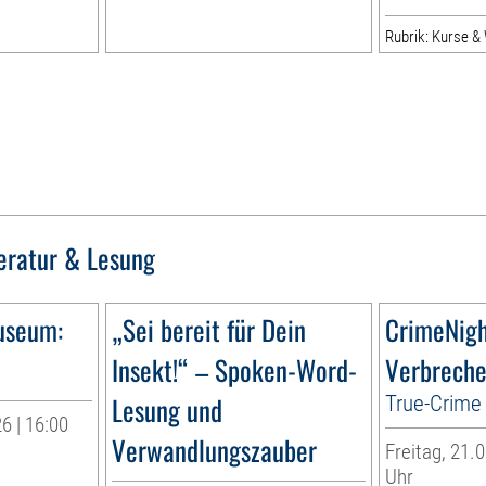
Rubrik: Kurse 
teratur & Lesung
useum:
„Sei bereit für Dein
CrimeNig
Insekt!“ – Spoken-Word-
Verbreche
Lesung und
True-Crime 
6 | 16:00
Verwandlungszauber
Freitag, 21.0
r
Uhr