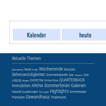
Kalender
heute
Aktuelle Themen
Wochenende
Heute
Musicals
Demnächst
Kinder
Sehenswürdigkeiten
Sommerkabarett
Zoo
Oper
Museum
QUARTERBACK
Leipzig
Eintritt frei
Dinner-Show
Morgen
Sommerferien
Galerien
Immobilien ARENA
Highlights
Kabarett
Ausstellungen
Sommertheater
Führungen
Gewandhaus
Premieren
Trödelmarkt