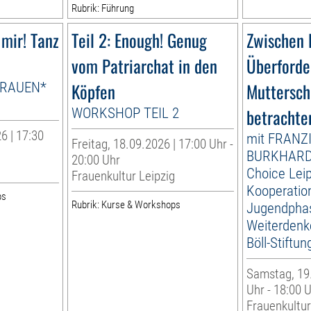
Rubrik: Führung
 mir! Tanz
Teil 2: Enough! Genug
Zwischen 
vom Patriarchat in den
Überforde
FRAUEN*
Köpfen
Muttersch
WORKSHOP TEIL 2
betrachte
6 | 17:30
mit FRANZ
Freitag, 18.09.2026 | 17:00 Uhr -
BURKHARDT
20:00 Uhr
g
Choice Leip
Frauenkultur Leipzig
Kooperatio
ps
Rubrik: Kurse & Workshops
Jugendphas
Weiterdenke
Böll-Stiftun
Samstag, 19.
Uhr - 18:00 
Frauenkultur