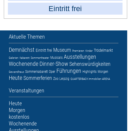
Eintritt frei
Aktuelle Themen
Demnächst
Museum
Eintritt frei
Trödelmarkt
Premieren
Kinder
Ausstellungen
Musicals
Galerien
Kabarett
Sommertheater
Wochenende
Dinner-Show
Sehenswürdigkeiten
Führungen
Sommerkabarett
Oper
Highlights
Morgen
Gewandhaus
Heute
Sommerferien
Zoo Leipzig
QUARTERBACK Immobilien ARENA
Veranstaltungen
Heute
Morgen
kostenlos
Wochenende
Ausstellungen