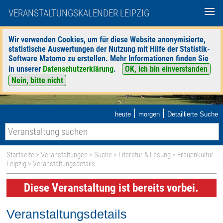
VERANSTALTUNGSKALENDER LEIPZIG
Wir verwenden Cookies, um für diese Website anonymisierte,
statistische Auswertungen der Nutzung mit Hilfe der Statistik-
Software Matomo zu erstellen. Mehr Informationen finden Sie
in unserer
Datenschutzerklärung
.
OK, ich bin einverstanden
Nein, bitte nicht
|
|
heute
morgen
Detaillierte Suche
Startseite
>
Veranstaltungen
>
Suche
>
Literatur & Lesung
>
Frauenkultur
Leipzig
> Veranstaltungsdetails
Diese Veranstaltung ist bereits vorbei.
Veranstaltungsdetails