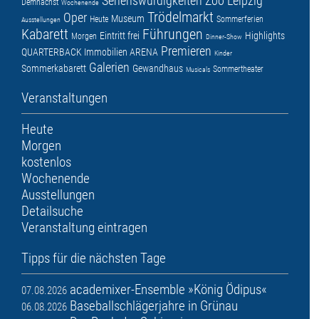
Sehenswürdigkeiten
Zoo Leipzig
Demnächst
Wochenende
Trödelmarkt
Oper
Museum
Heute
Sommerferien
Ausstellungen
Kabarett
Führungen
Eintritt frei
Highlights
Morgen
Dinner-Show
Premieren
QUARTERBACK Immobilien ARENA
Kinder
Galerien
Sommerkabarett
Gewandhaus
Sommertheater
Musicals
Veranstaltungen
Heute
Morgen
kostenlos
Wochenende
Ausstellungen
Detailsuche
Veranstaltung eintragen
Tipps für die nächsten Tage
academixer-Ensemble »König Ödipus«
07.08.2026
Baseballschlägerjahre in Grünau
06.08.2026