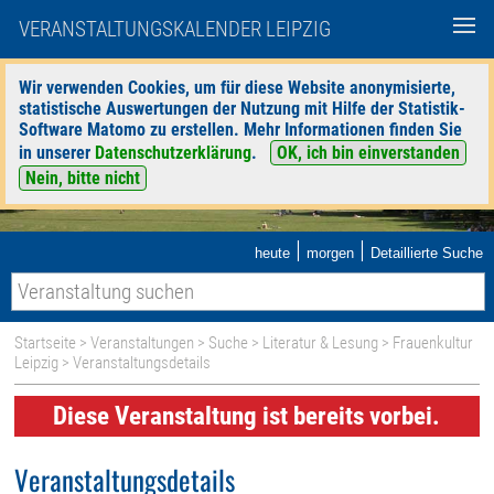
VERANSTALTUNGSKALENDER LEIPZIG
Wir verwenden Cookies, um für diese Website anonymisierte,
statistische Auswertungen der Nutzung mit Hilfe der Statistik-
Software Matomo zu erstellen. Mehr Informationen finden Sie
in unserer
Datenschutzerklärung
.
OK, ich bin einverstanden
Nein, bitte nicht
|
|
heute
morgen
Detaillierte Suche
Startseite
>
Veranstaltungen
>
Suche
>
Literatur & Lesung
>
Frauenkultur
Leipzig
> Veranstaltungsdetails
Diese Veranstaltung ist bereits vorbei.
Veranstaltungsdetails