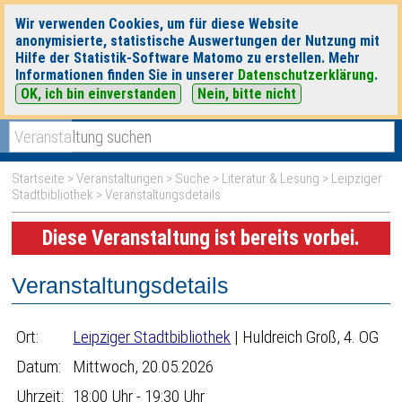
Wir verwenden Cookies, um für diese Website
anonymisierte, statistische Auswertungen der Nutzung mit
Hilfe der Statistik-Software Matomo zu erstellen. Mehr
Informationen finden Sie in unserer
Datenschutzerklärung
.
OK, ich bin einverstanden
Nein, bitte nicht
|
|
heute
morgen
Detaillierte Suche
Startseite
>
Veranstaltungen
>
Suche
>
Literatur & Lesung
>
Leipziger
Stadtbibliothek
> Veranstaltungsdetails
Diese Veranstaltung ist bereits vorbei.
Veranstaltungsdetails
Ort:
Leipziger Stadtbibliothek
| Huldreich Groß, 4. OG
Datum:
Mittwoch, 20.05.2026
Uhrzeit:
18:00 Uhr - 19:30 Uhr