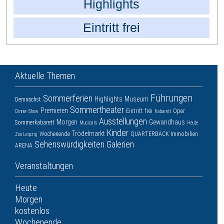
Highlights
Eintritt frei
Aktuelle Themen
Führungen
Sommerferien
Highlights
Museum
Demnächst
Sommertheater
Premieren
Eintritt frei
Oper
Dinner-Show
Kabarett
Ausstellungen
Morgen
Gewandhaus
Sommerkabarett
Musicals
Heute
Kinder
Trödelmarkt
Wochenende
QUARTERBACK Immobilien
Zoo Leipzig
Sehenswürdigkeiten
Galerien
ARENA
Veranstaltungen
Heute
Morgen
kostenlos
Wochenende