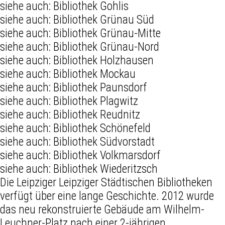
siehe auch:
Bibliothek Gohlis
siehe auch:
Bibliothek Grünau Süd
siehe auch:
Bibliothek Grünau-Mitte
siehe auch:
Bibliothek Grünau-Nord
siehe auch:
Bibliothek Holzhausen
siehe auch:
Bibliothek Mockau
siehe auch:
Bibliothek Paunsdorf
siehe auch:
Bibliothek Plagwitz
siehe auch:
Bibliothek Reudnitz
siehe auch:
Bibliothek Schönefeld
siehe auch:
Bibliothek Südvorstadt
siehe auch:
Bibliothek Volkmarsdorf
siehe auch:
Bibliothek Wiederitzsch
Die Leipziger Leipziger Städtischen Bibliotheken
verfügt über eine lange Geschichte. 2012 wurde
das neu rekonstruierte Gebäude am Wilhelm-
Leuchner-Platz nach einer 2-jährigen